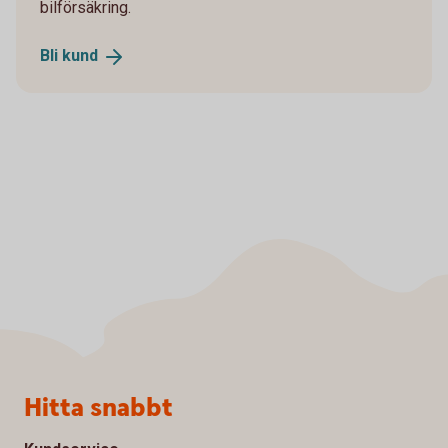
bilförsäkring.
Bli
kund
Sidfot
Hitta snabbt