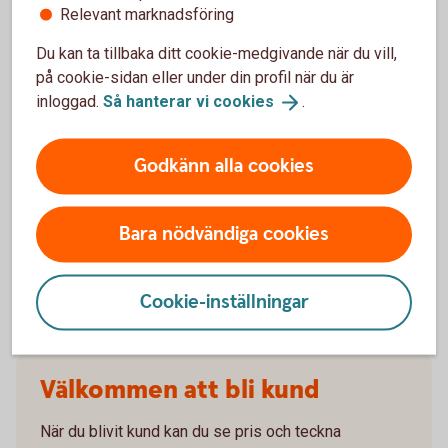
När slutar den tidigare ägarens försäkring att
Relevant marknadsföring
gälla?
Du kan ta tillbaka ditt cookie-medgivande när du vill,
på cookie-sidan eller under din profil när du är
Om man övningskör och olyckan är framme,
inloggad.
Så hanterar vi
cookies
.
täcker bilförsäkringen då?
Gäller bilförsäkringen utanför Sverige?
Godkänn alla cookies
Täcker försäkringen viltolyckor?
Bara nödvändiga cookies
Vilka bilar har en vagnskadegaranti?
Cookie-inställningar
Välkommen att bli kund
När du blivit kund kan du se pris och teckna