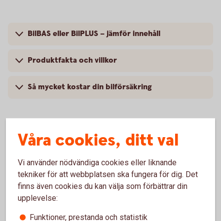
BilBAS eller BilPLUS – jämför innehåll
Produktfakta och villkor
Så mycket kostar din bilförsäkring
Våra cookies, ditt val
Vanliga frågor om att försäkra
Opel
Vi använder nödvändiga cookies eller liknande
tekniker för att webbplatsen ska fungera för dig. Det
finns även cookies du kan välja som förbättrar din
Trafik, hel och halv – vad är det för skillnad på
upplevelse:
försäkringarna?
Funktioner, prestanda och statistik