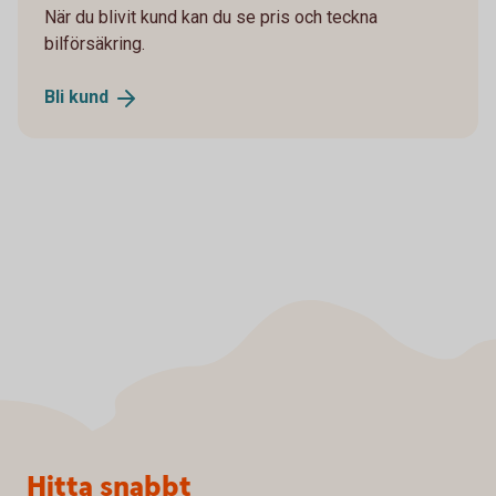
När du blivit kund kan du se pris och teckna
bilförsäkring.
Bli
kund
Sidfot
Hitta snabbt