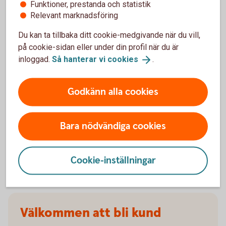
Funktioner, prestanda och statistik
Relevant marknadsföring
När slutar den tidigare ägarens försäkring att
gälla?
Du kan ta tillbaka ditt cookie-medgivande när du vill,
på cookie-sidan eller under din profil när du är
inloggad.
Så hanterar vi
cookies
.
Om man övningskör och olyckan är framme,
täcker bilförsäkringen då?
Godkänn alla cookies
Gäller bilförsäkringen utanför Sverige?
Bara nödvändiga cookies
Täcker försäkringen viltolyckor?
Vilka bilar har en vagnskadegaranti?
Cookie-inställningar
Välkommen att bli kund