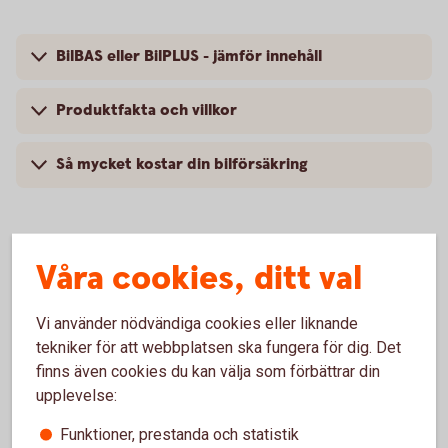
BilBAS eller BilPLUS - jämför innehåll
Produktfakta och villkor
Så mycket kostar din bilförsäkring
Våra cookies, ditt val
Vanliga frågor om att försäkra
Volvo
Vi använder nödvändiga cookies eller liknande
tekniker för att webbplatsen ska fungera för dig. Det
Trafik, hel och halv – vad är det för skillnad på
finns även cookies du kan välja som förbättrar din
försäkringarna?
upplevelse:
Funktioner, prestanda och statistik
När slutar den tidigare ägarens försäkring att