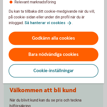
Relevant marknadsföring
gälla?
Du kan ta tillbaka ditt cookie-medgivande när du vill,
på cookie-sidan eller under din profil när du är
Om man övningskör och olyckan är framme,
inloggad.
Så hanterar vi
cookies
.
täcker bilförsäkringen då?
Gäller bilförsäkringen utanför Sverige?
Godkänn alla cookies
Täcker försäkringen viltolyckor?
Bara nödvändiga cookies
Vilka bilar har en vagnskadegaranti?
Cookie-inställningar
Välkommen att bli kund
När du blivit kund kan du se pris och teckna
bilförsäkring.