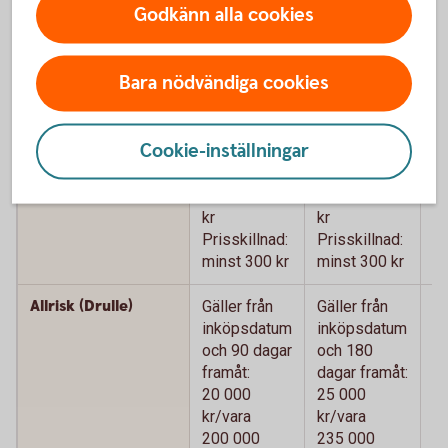
Godkänn alla cookies
Köpförsäkring - jämför våra kort
Bara nödvändiga cookies
Betal- och
Betal- och
B
kreditkort
kreditkort
k
Mastercard
Mastercard
M
Cookie-inställningar
Guld
P
Prisskydd
Max 15 000
Max 15 000
M
kr
kr
kr
Prisskillnad:
Prisskillnad:
Pr
minst 300 kr
minst 300 kr
mi
Allrisk (Drulle)
Gäller från
Gäller från
Gä
inköpsdatum
inköpsdatum
i
och 90 dagar
och 180
o
framåt:
dagar framåt:
da
20 000
25 000
2
kr/vara
kr/vara
kr
200 000
235 000
2