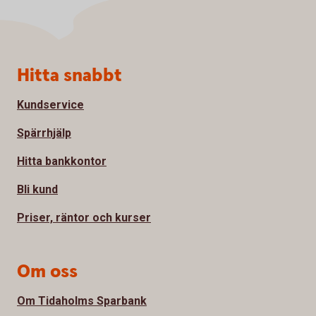
Sidfot
Hitta snabbt
Kundservice
Spärrhjälp
Hitta bankkontor
Bli kund
Priser, räntor och kurser
Om oss
Om Tidaholms Sparbank