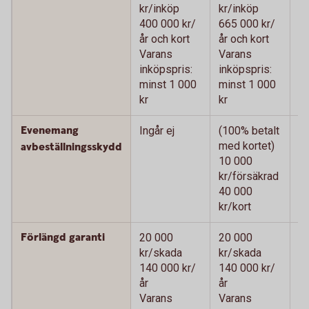
kr/inköp
kr/inköp
kr
400 000 kr/
665 000 kr/
66
år och kort
år och kort
oc
Varans
Varans
V
inköpspris:
inköpspris:
in
minst 1 000
minst 1 000
m
kr
kr
kr
Evenemang
Ingår ej
(100% betalt
(1
med kortet)
me
avbeställningsskydd
10 000
1
kr/försäkrad
kr
40 000
4
kr/kort
kr
Förlängd garanti
20 000
20 000
2
kr/skada
kr/skada
k
140 000 kr/
140 000 kr/
14
år
år
V
Varans
Varans
in