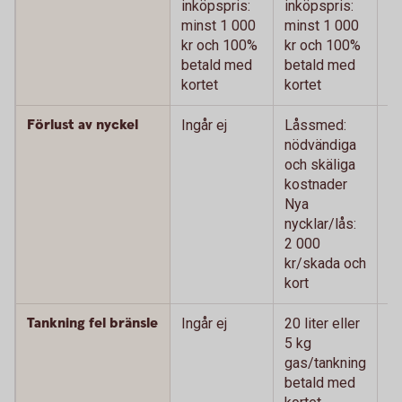
inköpspris:
inköpspris:
m
minst 1 000
minst 1 000
k
kr och 100%
kr och 100%
b
betald med
betald med
ko
kortet
kortet
Förlust av nyckel
Ingår ej
Låssmed:
L
nödvändiga
n
och skäliga
oc
kostnader
k
Nya
N
nycklar/lås:
ny
2 000
0
kr/skada och
oc
kort
Tankning fel bränsle
Ingår ej
20 liter eller
20
5 kg
k
gas/tankning
g
betald med
b