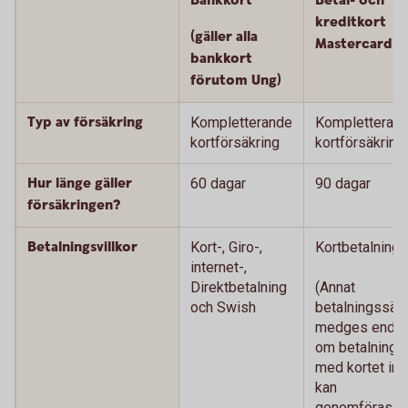
Bankkort
Betal- och
kreditkort
(gäller alla
Mastercard
bankkort
förutom Ung)
Typ av försäkring
Kompletterande
Kompletteran
kortförsäkring
kortförsäkring
Hur länge gäller
60 dagar
90 dagar
försäkringen?
Betalningsvillkor
Kort-, Giro-,
Kortbetalning
internet-,
Direktbetalning
(Annat
och Swish
betalningssätt
medges endas
om betalning
med kortet int
kan
genomföras.