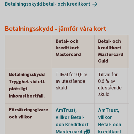
Betalningsskydd betal- och
kreditkort
Betalningsskydd - jämför våra kort
Betal- och
Betal- och
B
kreditkort
kreditkort
k
Mastercard
Mastercard
M
Guld
P
Betalningsskydd
Tillval för 0,6 %
Tillval för
T
av utestående
0,6 % av
%
Trygghet vid ett
skuld
utestående
u
plötsligt
skuld
s
inkomstbortfall.
Försäkringsgivare
AmTrust,
AmTrust,
A
och villkor
villkor Betal-
villkor
v
och Kreditkort
Betal- och
B
Mastercard
kreditkort
k