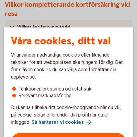
Villkor kompletterande kortförsäkring vid
resa
Villkor för bagageskydd
Våra cookies, ditt val
Villkor för akut sjukdom och olycksfall
Vi använder nödvändiga cookies eller liknande
tekniker för att webbplatsen ska fungera för dig. Det
finns även cookies du kan välja som förbättrar din
upplevelse:
Köpförsäkring
Funktioner, prestanda och statistik
Gäller endast betal- och kreditkort.
Relevant marknadsföring
Under tabellen hittar du förtydligande beskrivningar till de
Du kan ta tillbaka ditt cookie-medgivande när du vill,
olika radrubrikerna.
på cookie-sidan eller under din profil när du är
inloggad.
Så hanterar vi
cookies
.
Köpförsäkring – när du
shoppar