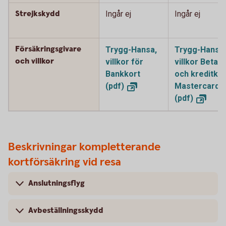
Strejkskydd
Ingår ej
Ingår ej
Försäkringsgivare
Trygg-Hansa,
Trygg-Hansa,
och villkor
villkor för
villkor Betal-
Bankkort
och kreditkor
(pdf)
Mastercard
(pdf)
Beskrivningar kompletterande
kortförsäkring vid resa
Anslutningsflyg
Avbeställningsskydd