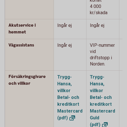
kortet
ko
4 000
4
kr/skada
k
Akutservice i
Ingår ej
Ingår ej
2
0
hemmet
Vägassistans
Ingår ej
VIP-nummer
V
vid
vi
driftstopp i
i 
Norden.
Försäkringsgivare
Trygg-
Trygg-
T
och villkor
Hansa,
Hansa,
H
villkor
villkor
vi
Betal- och
Betal- och
o
kreditkort
kreditkort
k
Mastercard
Mastercard
M
(pdf)
Guld
P
(pdf)
(p