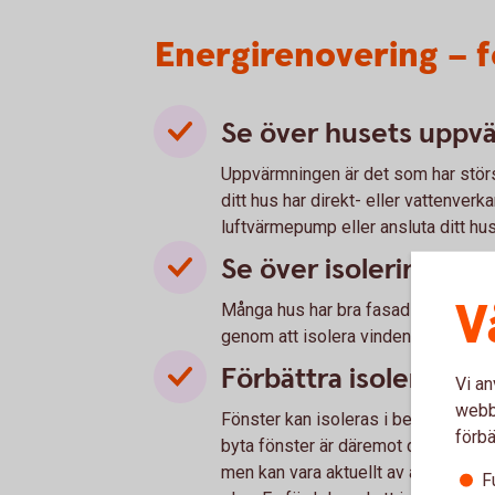
Energirenovering – f
Se över husets uppv
Uppvärmningen är det som har störs
ditt hus har direkt- eller vattenverk
luftvärmepump eller ansluta ditt hus 
Se över isolering av 
V
Många hus har bra fasadisolering, 
genom att isolera vinden kan du sp
Förbättra isolering a
Vi an
webbp
Fönster kan isoleras i befintligt ski
förbä
byta fönster är däremot dyrt och lö
men kan vara aktuellt av andra skäl 
F