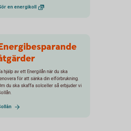
Gör en
energikoll
Energibesparande
åtgärder
a hjälp av ett Energilån när du ska
renovera för att sänka din elförbrukning.
Om du ska skaffa solceller så erbjuder vi
ollån.
Sollån