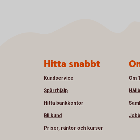
Sidfot
Hitta snabbt
Om
Kundservice
Om T
Spärrhjälp
Håll
Hitta bankkontor
Sam
Bli kund
Jobb
Priser, räntor och kurser