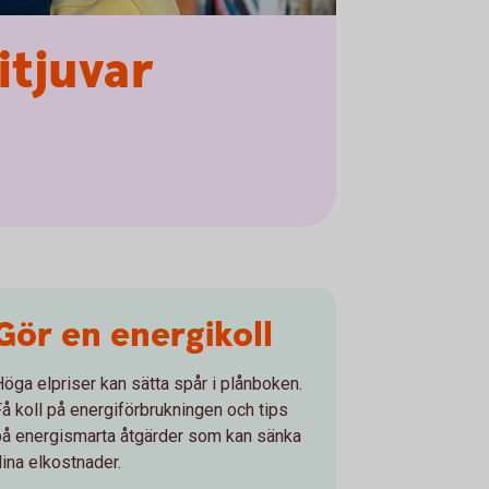
itjuvar
Gör en energikoll
Höga elpriser kan sätta spår i plånboken.
Få koll på energiförbrukningen och tips
på energismarta åtgärder som kan sänka
dina elkostnader.