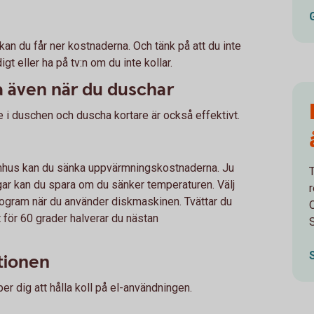
kan du får ner kostnaderna. Och tänk på att du inte
t eller ha på tv:n om du inte kollar.
a även när du duschar
e i duschen och duscha kortare är också effektivt.
mhus kan du sänka uppvärmningskostnaderna. Ju
T
ar kan du spara om du sänker temperaturen. Välj
rogram när du använder diskmaskinen. Tvättar du
 för 60 grader halverar du nästan
S
mtionen
r dig att hålla koll på el-användningen.