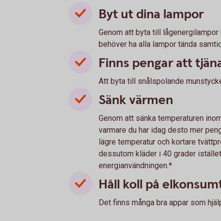
Byt ut dina lampor
Genom att byta till lågenergilampor 
behöver ha alla lampor tända samtidig
Finns pengar att tjän
Att byta till snålspolande munstyck
Sänk värmen
Genom att sänka temperaturen ino
varmare du har idag desto mer peng
lägre temperatur och kortare tvättp
dessutom kläder i 40 grader istället
energianvändningen.*
Håll koll på elkonsu
Det finns många bra appar som hjälpe