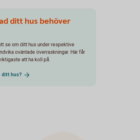
vad ditt hus behöver
 att se om ditt hus under respektive
undvika oväntade överraskningar. Här får
ktigaste att ha koll på.
 ditt
hus?