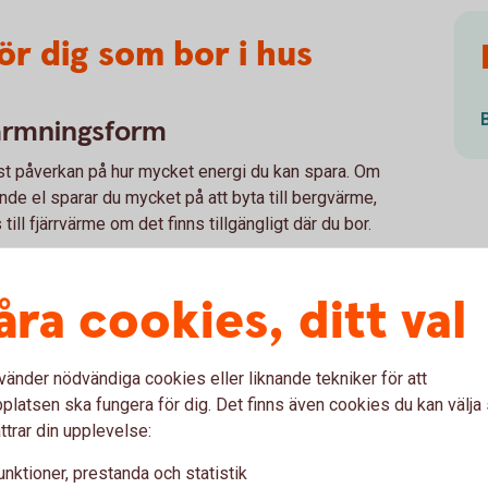
ör dig som bor i hus
ärmningsform
t påverkan på hur mycket energi du kan spara. Om
ande el sparar du mycket på att byta till bergvärme,
till fjärrvärme om det finns tillgängligt där du bor.
vind och fasad
åra cookies, ditt val
även äldre hus, men många har ”läckande” vindar och
ara energi.
v dörrar och fönster
vänder nödvändiga cookies eller liknande tekniker för att
latsen ska fungera för dig. Det finns även cookies du kan välj
ck genom att sätta in ett lågenergiglas på insidan. Att
ttrar din upplevelse:
nar sig sällan från ett kostnadsbesparingsperspektiv,
och då kan du passa på att sätta in energieffektiva
unktioner, prestanda och statistik