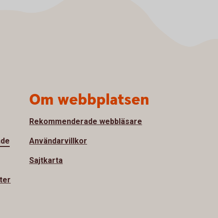
Om webbplatsen
Rekommenderade webbläsare
nde
Användarvillkor
Sajtkarta
ter