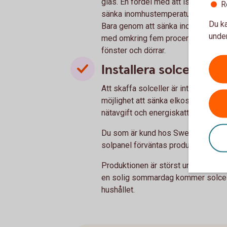
glas. En fördel med att isolera fönst
R
sänka inomhustemperaturen utan att d
Du ka
Bara genom att sänka inomhustemp
under
med omkring fem procent. Du kan ock
fönster och dörrar.
Installera solceller p
Att skaffa solceller är inte bara ett 
möjlighet att sänka elkostnaderna. D
nätavgift och energiskatt för den 
Du som är kund hos Swedbank kan an
solpanel förväntas producera el i öv
Produktionen är störst under somma
en solig sommardag kommer solcell
hushållet.