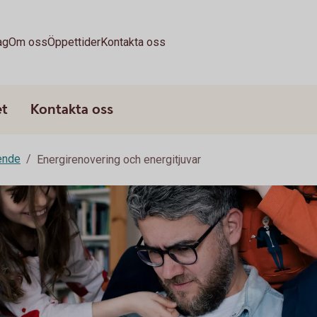
ag
Om oss
Öppettider
Kontakta oss
et
Kontakta oss
ende
Energirenovering och energitjuvar