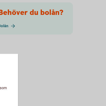
Behöver du bolån?
Bolån
a som