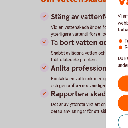
V
Stäng av vattenförsörj
Vi an
webbp
Vid en vattenskada är det första steget
förbä
ytterligare vattentillförsel och minime
Ta bort vatten och tork
F
R
Snabbt avlägsna vatten och påbörja to
Du ka
fuktrelaterade problem.
under
Anlita professionell hjä
Kontakta en vattenskadeexpert eller fö
och genomföra nödvändiga reparatione
Rapportera skadan sna
Det är av yttersta vikt att snabbt rappo
deras anvisningar för att säkerställa e