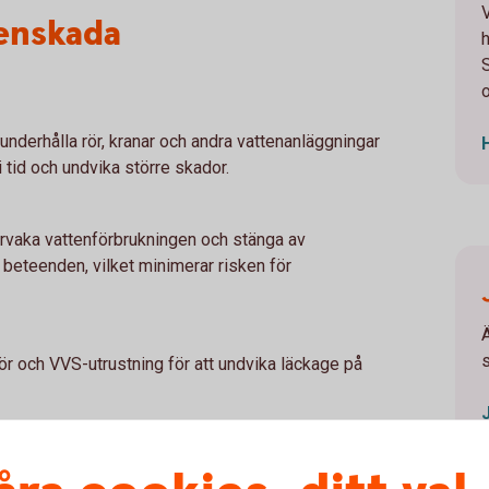
tenskada
o
nderhålla rör, kranar och andra vattenanläggningar
 tid och undvika större skador.
d
vaka vattenförbrukningen och stänga av
 beteenden, vilket minimerar risken för
Ä
 rör och VVS-utrustning för att undvika läckage på
an skett?