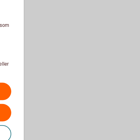
a som
eller