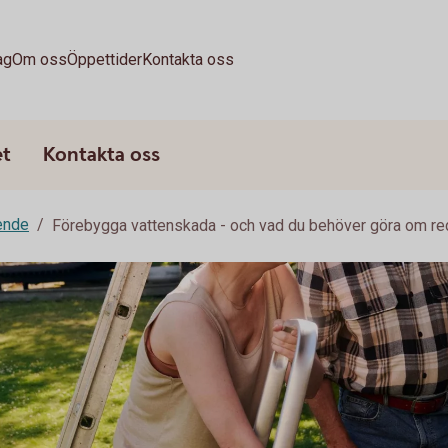
ag
Om oss
Öppettider
Kontakta oss
et
Kontakta oss
ende
Förebygga vattenskada - och vad du behöver göra om re