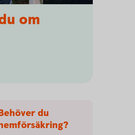
 du om
Behöver du
hemförsäkring?