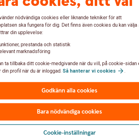
åra cookies, ditt val
ningen
vänder nödvändiga cookies eller liknande tekniker för att
latsen ska fungera för dig. Det finns även cookies du kan välj
 att stänga av vattenförsörjningen för att stoppa
ttrar din upplevelse:
ra skadan.
a
unktioner, prestanda och statistik
elevant marknadsföring
rkningsprocessen för att förhindra mögel- och
n ta tillbaka ditt cookie-medgivande när du vill, på cookie-sidan 
 din profil när du är inloggad.
Så hanterar vi
cookies
.
lp
retag för att utvärdera omfattningen av skadan
Godkänn alla cookies
r.
bbt
Bara nödvändiga cookies
rtera vattenskadan till försäkringsbolaget och följa
n smidig process för ersättning.
Cookie-inställningar