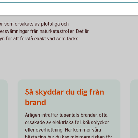
örsäkring hjälpa?
or som orsakats av plötsliga och
ersvämningar från naturkatastrofer. Det är
yn för att förstå exakt vad som täcks.
Så skyddar du dig från
brand
Årligen inträffar tusentals bränder, ofta
orsakade av elektriska fel, köksolyckor
eller överhettning. Här kommer våra
bästa tips hur du kan minimera risken för