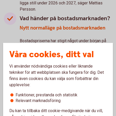
ligga still under 2026 och 2027, säger Mattias
Persson.
Vad händer på bostadsmarknaden?
Nytt normalläge på bostadsmarknaden
Bostadspriserna har stigit något under början på
året och antalet bostadsaffärer är tillbaka på
Våra cookies, ditt val
normala nivåer, men säljtiderna är fortfarande
längre än normalt. Med stöd av stigande köpkraft,
stabila räntor och lättade bolåneregler väntas
Vi använder nödvändiga cookies eller liknande
aktiviteten på bostadsmarknaden öka något i år
tekniker för att webbplatsen ska fungera för dig. Det
jämfört med i fjol.
finns även cookies du kan välja som förbättrar din
upplevelse:
– Vi räknar med att bostadspriserna stiger med
omkring 3 procent både i år och nästa år. Samtidigt
Funktioner, prestanda och statistik
Relevant marknadsföring
hålls prisuppgången tillbaka av en ökad
riskmedvetenhet hos hushållen samt högre räntor
Du kan ta tillbaka ditt cookie-medgivande när du vill,
än under lågränteperioden, säger Mattias Persson.