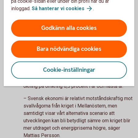
på cookie-sidan eller under din profil när du är
Vad händer med svensk ekonomi?
inloggad.
Så hanterar vi
cookies
.
Svensk ekonomi har motståndskraft
Godkänn alla cookies
Den senaste tidens utveckling av kriget i
Mellanöstern bedöms dämpa tillväxten i närtid,
Bara nödvändiga cookies
varefter återhämtningen väntas ta fart på nytt.
Sammantaget räknar Swedbank med att BNP ökar
med 1,8 procent i år och 2,4 procent nästa år.
Cookie-inställningar
Offentliga investeringar väntas förbli ett viktigt
bidrag till tillväxten även framöver, med en samlad
ökning på omkring 6,5 procent i år och nästa år.
– Svensk ekonomi är relativt motståndskraftig mot
svallvågorna från kriget i Mellanöstern, men
samtidigt visar vårt alternativa scenario att
utvecklingen kan bli betydligt sämre om kriget blir
mer utdraget och energipriserna högre, säger
Mattias Persson.