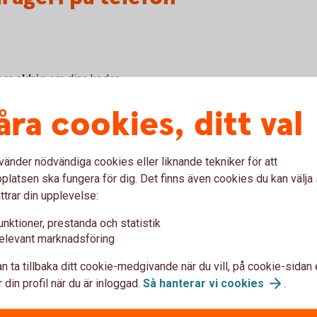
 ber
aldrig
om dina koder.
vara inte eller avsluta
åra cookies, ditt val
vänder nödvändiga cookies eller liknande tekniker för att
t?
latsen ska fungera för dig. Det finns även cookies du kan välj
ttrar din upplevelse:
unktioner, prestanda och statistik
ier och bluff-sms
elevant marknadsföring
n ta tillbaka ditt cookie-medgivande när du vill, på cookie-sidan 
 din profil när du är inloggad.
Så hanterar vi
cookies
.
Om du fått ett bluff-sms