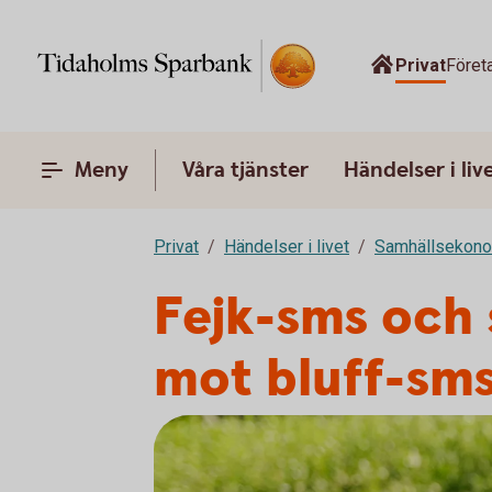
Privat
Föret
Meny
Våra tjänster
Händelser i liv
Privat
Händelser i livet
Samhällsekon
Fejk-sms och 
mot bluff-sm