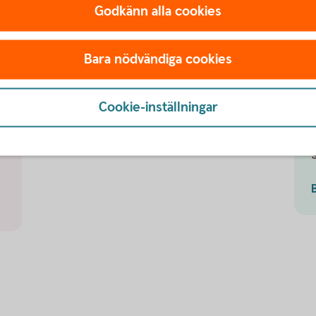
Godkänn alla cookies
Om du fått ett bluff-sms – anmäl det
direkt! Du gör det genom att klicka på
Rapportera skräp som ligger längst ner i
Bara nödvändiga cookies
k
sms:et under "Avsändaren finns inte i din
kontaktlista". På så sätt hjälper du din
a
m
mobilleverantör att stoppa bedrägerier.
Cookie-inställningar