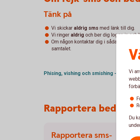
Tänk på
Vi skickar
aldrig sms
med länk till dig.
Vi ringer
aldrig
och ber dig logga in och
Om någon kontaktar dig i sådana frågor, s
V
samtalet.
Vi an
Phising, vishing och smishing - vad är
de
webbp
förbä
F
Rapportera bedräger
R
Du ka
under
Rapportera sms-