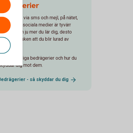
bedrägerier
Bedrägerier via sms och mejl, på nätet,
telefon och sociala medier är tyvärr
vanliga. Men ju mer du lär dig, desto
indre är risken att du blir lurad av
bedragarna.
Läs om vanliga bedrägerier och hur du
skyddar dig mot dem.
Bedrägerier - så skyddar du
dig