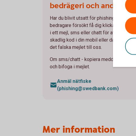
bedrägeri och andra
Har du blivit utsatt för phishing där en
bedragare försökt få dig klicka på en län
i ett mejl, sms eller chatt för att få in
skadlig kod i din mobil eller dator? Skick
det falska mejlet till oss.
Om sms/chatt - kopiera meddelandet
och bifoga i mejlet.
Anmäl nätfiske
(phishing@swedbank.com)
Mer information