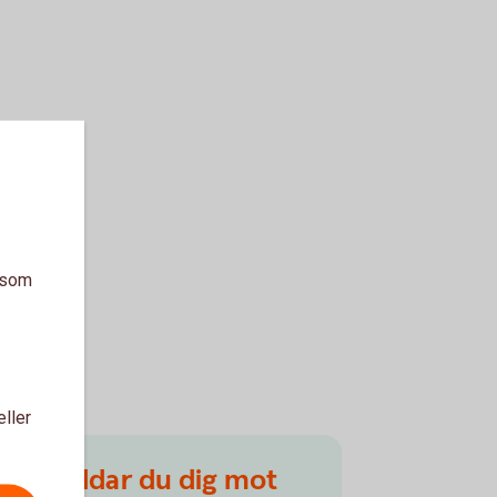
a som
eller
Så skyddar du dig mot