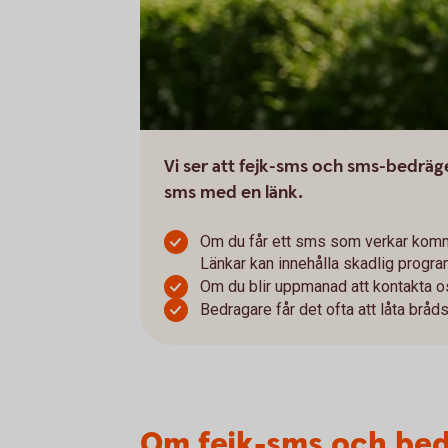
Vi ser att fejk-sms och sms-bedrägeri
sms med en länk.
Om du får ett sms som verkar komma
Länkar kan innehålla skadlig program
Om du blir uppmanad att kontakta oss
Bedragare får det ofta att låta bråd
Om fejk-sms och bed