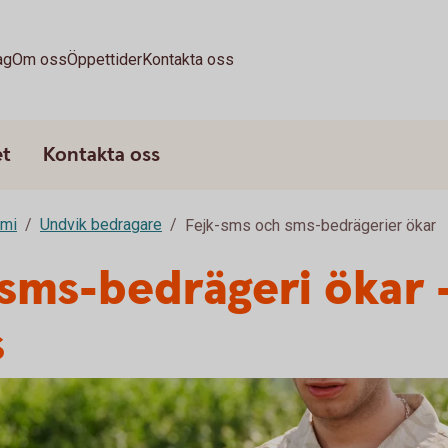
ag
Om oss
Öppettider
Kontakta oss
et
Kontakta oss
omi
Undvik bedragare
Fejk-sms och sms-bedrägerier ökar
sms-bedrägeri ökar 
s