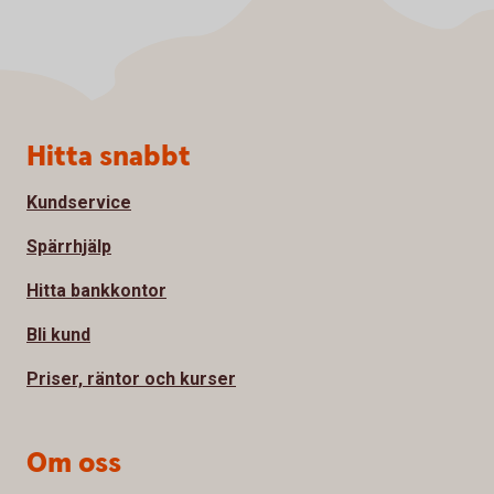
Sidfot
Hitta snabbt
Kundservice
Spärrhjälp
Hitta bankkontor
Bli kund
Priser, räntor och kurser
Om oss