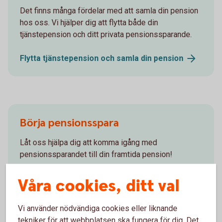
Det finns många fördelar med att samla din pension
hos oss. Vi hjälper dig att flytta både din
tjänstepension och ditt privata pensionssparande.
Flytta tjänstepension och samla din
pension
Börja pensionsspara
Låt oss hjälpa dig att komma igång med
pensionssparandet till din framtida pension!
Pensionsspara - räkna ut din
pension
Våra cookies, ditt val
Vi använder nödvändiga cookies eller liknande
tekniker för att webbplatsen ska fungera för dig. Det