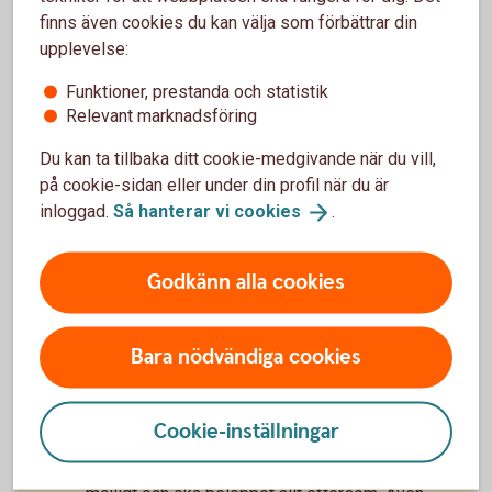
finns även cookies du kan välja som förbättrar din
upplevelse:
Funktioner, prestanda och statistik
Relevant marknadsföring
Du kan ta tillbaka ditt cookie-medgivande när du vill,
på cookie-sidan eller under din profil när du är
Madelén Falkenhäll
inloggad.
Så hanterar vi
cookies
.
Ekonom för Finansiell hälsa
Godkänn alla cookies
Bara nödvändiga cookies
Tips – så kan du påverka din
pension
Cookie-inställningar
Spara själv till din pension, börja så tidigt som