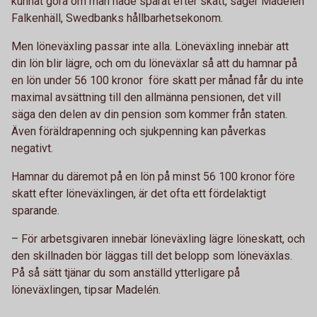
kunnat göra om man hade sparat efter skatt, säger Madelén
Falkenhäll, Swedbanks hållbarhetsekonom.
Men löneväxling passar inte alla. Löneväxling innebär att
din lön blir lägre, och om du löneväxlar så att du hamnar på
en lön under 56 100 kronor före skatt per månad får du inte
maximal avsättning till den allmänna pensionen, det vill
säga den delen av din pension som kommer från staten.
Även föräldrapenning och sjukpenning kan påverkas
negativt.
Hamnar du däremot på en lön på minst 56 100 kronor före
skatt efter löneväxlingen, är det ofta ett fördelaktigt
sparande.
– För arbetsgivaren innebär löneväxling lägre löneskatt, och
den skillnaden bör läggas till det belopp som löneväxlas.
På så sätt tjänar du som anställd ytterligare på
löneväxlingen, tipsar Madelén.