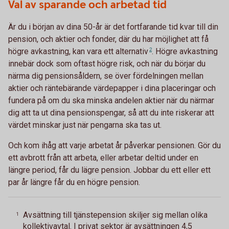
Val av sparande och arbetad tid
Är du i början av dina 50-år är det fortfarande tid kvar till din
pension, och aktier och fonder, där du har möjlighet att få
högre avkastning, kan vara ett
alternativ
2
. Högre avkastning
innebär dock som oftast högre risk, och när du börjar du
närma dig pensionsåldern, se över fördelningen mellan
aktier och räntebärande värdepapper i dina placeringar och
fundera på om du ska minska andelen aktier när du närmar
dig att ta ut dina pensionspengar, så att du inte riskerar att
värdet minskar just när pengarna ska tas ut.
Och kom ihåg att varje arbetat år påverkar pensionen. Gör du
ett avbrott från att arbeta, eller arbetar deltid under en
längre period, får du lägre pension. Jobbar du ett eller ett
par år längre får du en högre pension.
Avsättning till tjänstepension skiljer sig mellan olika
1
kollektivavtal. I privat sektor är avsättningen 4,5