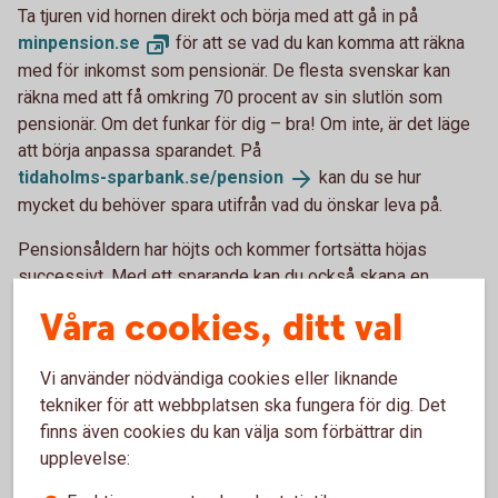
Ta tjuren vid hornen direkt och börja med att gå in på
minpension.
se
för att se vad du kan komma att räkna
med för inkomst som pensionär. De flesta svenskar kan
räkna med att få omkring 70 procent av sin slutlön som
pensionär. Om det funkar för dig – bra! Om inte, är det läge
att börja anpassa sparandet. På
tidaholms-sparbank.se/
pension
kan du se hur
mycket du behöver spara utifrån vad du önskar leva på.
Pensionsåldern har höjts och kommer fortsätta höjas
successivt. Med ett sparande kan du också skapa en
flexibilitet kring hur och när du vill gå i pension.
Våra cookies, ditt val
Tjänstepension och löneväxling
Vi använder nödvändiga cookies eller liknande
tekniker för att webbplatsen ska fungera för dig. Det
I det här stadiet av ditt liv har du förhoppningsvis koll på
finns även cookies du kan välja som förbättrar din
det där med tjänstepension. Även om många inte tänker på
upplevelse:
det är det den viktigaste löneförmånen. Se till att din
arbetsgivare erbjuder tjänstepension. Om inte, försök få din