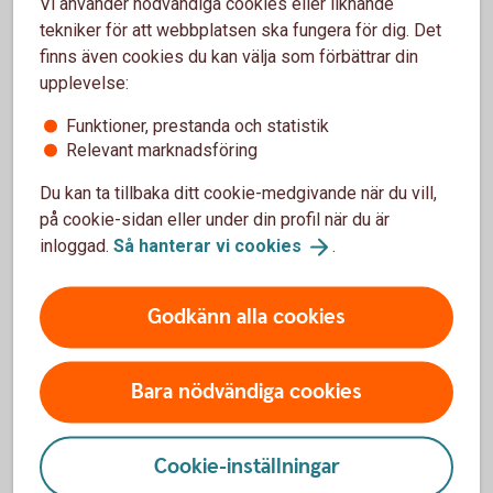
Vi använder nödvändiga cookies eller liknande
tekniker för att webbplatsen ska fungera för dig. Det
finns även cookies du kan välja som förbättrar din
upplevelse:
Börja pensionsspara
Funktioner, prestanda och statistik
Så mycket behöver du pensionsspara - räkna själv.
Relevant marknadsföring
Du kan ta tillbaka ditt cookie-medgivande när du vill,
Pensionsspara - räkna ut din
pension
på cookie-sidan eller under din profil när du är
inloggad.
Så hanterar vi
cookies
.
Godkänn alla cookies
Vill du veta mer om pension?
Få koll på hur pensionen fungerar och hur du kan
Bara nödvändiga cookies
påverka den - vi hjälper dig på vägen.
Cookie-inställningar
Pension - mer
information