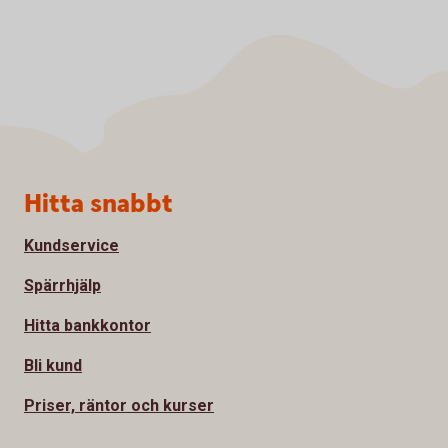
Sidfot
Hitta snabbt
Kundservice
Spärrhjälp
Hitta bankkontor
Bli kund
Priser, räntor och kurser