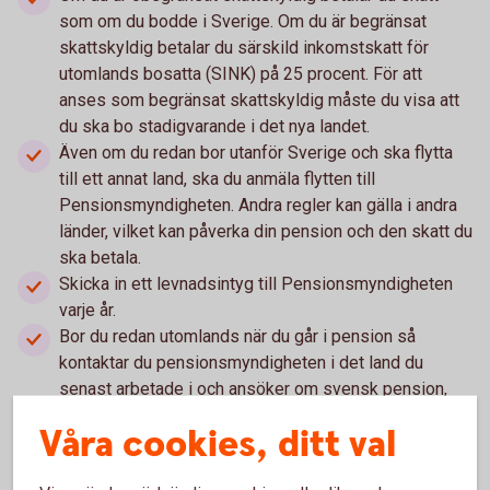
som om du bodde i Sverige. Om du är begränsat
skattskyldig betalar du särskild inkomstskatt för
utomlands bosatta (SINK) på 25 procent. För att
anses som begränsat skattskyldig måste du visa att
du ska bo stadigvarande i det nya landet.
Även om du redan bor utanför Sverige och ska flytta
till ett annat land, ska du anmäla flytten till
Pensionsmyndigheten. Andra regler kan gälla i andra
länder, vilket kan påverka din pension och den skatt du
ska betala.
Skicka in ett levnadsintyg till Pensionsmyndigheten
varje år.
Bor du redan utomlands när du går i pension så
kontaktar du pensionsmyndigheten i det land du
senast arbetade i och ansöker om svensk pension,
om du är berättigad till sådan.
Våra cookies, ditt val
Se över ditt försäkringsskydd, så att det anpassas
efter behoven i det nya landet.