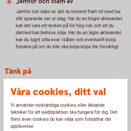
Jämför och stäm av
Jämför och stäm av
det du kommit fram till med hur
ditt sparande ser ut idag. Har du en högre aktieandel
kan det vara ett tecken på för hög risk och att du
därmed kan behöva sälja. Har du en lägre aktieandel
kan du lugnt sitta kvar i båten och eventuellt börja
fundera på om du inte ska börja köpa lite försiktigt.
Tänk på
Våra cookies, ditt val
Historisk avkastning är ingen garanti för framtida
avkastning. Pengar du investerar i finansiella instrument
Vi använder nödvändiga cookies eller liknande
kan både öka och minska i värde och det är inte säkert
tekniker för att webbplatsen ska fungera för dig. Det
att du får tillbaka det investerade kapitalet.
finns även cookies du kan välja som förbättrar din
upplevelse: