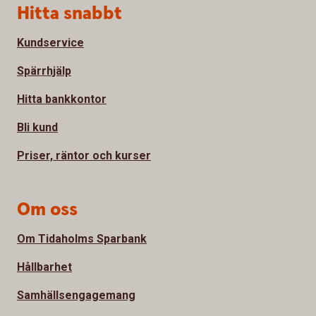
Sidfot
Hitta snabbt
Kundservice
Spärrhjälp
Hitta bankkontor
Bli kund
Priser, räntor och kurser
Om oss
Om Tidaholms Sparbank
Hållbarhet
Samhällsengagemang