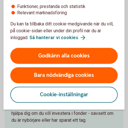
Funktioner, prestanda och statistik
Följ börsens utveckling
Relevant marknadsföring
Du kan ta tillbaka ditt cookie-medgivande när du vill,
Följ utvecklingen på börsen i detalj på
på cookie-sidan eller under din profil när du är
Swedbank.se/aktiellt
inloggad.
Så hanterar vi
cookies
.
Aktiellt
Godkänn alla cookies
Bara nödvändiga cookies
Fondskolan - för dig som vill
lära dig om fonder
Cookie-inställningar
I vår Fondskola får du tips och information som kan
hjälpa dig om du vill investera i fonder - oavsett om
du är nybörjare eller har sparat ett tag.