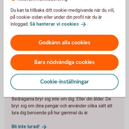
Säkerhetstips för dig som är 18 år
Du kan ta tillbaka ditt cookie-medgivande när du vill,
på cookie-sidan eller under din profil när du är
inloggad.
Så hanterar vi
cookies
.
Godkänn alla cookies
Bara nödvändiga cookies
Young adult waiting at the train station
Penningmålvakt, spelbedrägerier
Cookie-inställningar
eller spionprogram?
Bedragarna bryr sig inte om dig. Eller din ålder. De
bryr sig om dina pengar och använder olika sätt att
lura dig beroende på hur gammal du är.
Bli inte
lurad!