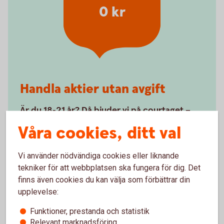
0 kr
Handla aktier utan avgift
Är du 18-21 år? Då bjuder vi på courtaget –
avgiften för att köpa och sälja – när du
Våra cookies, ditt val
handlar aktier digitalt*.
Vi använder nödvändiga cookies eller liknande
Kom i gång med
aktier
tekniker för att webbplatsen ska fungera för dig. Det
finns även cookies du kan välja som förbättrar din
upplevelse:
Funktioner, prestanda och statistik
Relevant marknadsföring