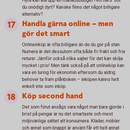
Hyra kan äta upp en månadsbudget i ett nafs. Bor
du onödigt dyrt? Kanske finns det något billigare
alternativ?
Handla gärna online – men
gör det smart
Onlineinköp är ofta billigare än de du gör på stan.
Numera är det dessutom ofta både fri frakt och fria
returer. Jämför också olika sajter för det kan skilja
mycket i pris! Men tänk också på att onlineköp kan
vara en luring för ekonomin eftersom du aldrig
behöver ta fram plånboken – inköpen känns helt
enkelt inte som inköp.
Köp second hand
Det som förut ansågs vara något man bara gjorde i
brist på pengar är nu det smartaste och mest
miljövänliga sättet att konsumera. Kläder, möbler
och annat som knappt är använt får ett helt annat