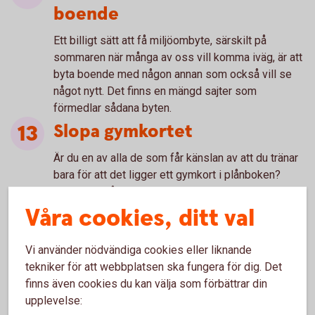
boende
Ett billigt sätt att få miljöombyte, särskilt på
sommaren när många av oss vill komma iväg, är att
byta boende med någon annan som också vill se
något nytt. Det finns en mängd sajter som
förmedlar sådana byten.
Slopa gymkortet
Är du en av alla de som får känslan av att du tränar
bara för att det ligger ett gymkort i plånboken?
Släpp det dåliga samvetet och säg upp kortet om
du ändå inte kommer att komma igång. Träning
Våra cookies, ditt val
behöver inte ske på ett gym – det finns hur mycket
gratisträning som helst i naturen med sköna
Vi använder nödvändiga cookies eller liknande
platser att jogga eller promenera på. Dessutom har
tekniker för att webbplatsen ska fungera för dig. Det
många kommuner satsat på utegym.
finns även cookies du kan välja som förbättrar din
Kolla förrådet
upplevelse: