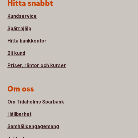
Sidfot
Hitta snabbt
Kundservice
Spärrhjälp
Hitta bankkontor
Bli kund
Priser, räntor och kurser
Om oss
Om Tidaholms Sparbank
Hållbarhet
Samhällsengagemang