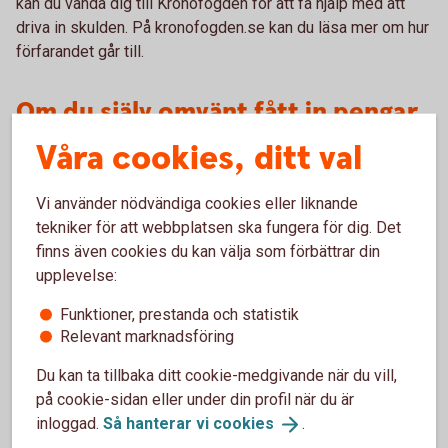
kan du vända dig till Kronofogden för att få hjälp med att
driva in skulden. På kronofogden.se kan du läsa mer om hur
förfarandet går till.
Om du själv omvänt fått in pengar
av misstag på ditt konto?
Våra cookies, ditt val
Om det är du som fått pengar insatta på ditt konto av
Vi använder nödvändiga cookies eller liknande
misstag, har du inte rätt att använda dessa. Det finns
tekniker för att webbplatsen ska fungera för dig. Det
undantag, som nämnts ovan, om du redan använt pengarna
finns även cookies du kan välja som förbättrar din
eftersom du inte insett att pengarna hamnat på kontot av
upplevelse:
misstag och inte var avsedda för dig, det vill säga att du var
i god tro, men det kan vara mycket svårt att få rätt genom
Funktioner, prestanda och statistik
att påstå det. Har personen som fört över pengarna eller
Relevant marknadsföring
banken kontaktat dig och meddelat att pengarna hamnat
Du kan ta tillbaka ditt cookie-medgivande när du vill,
hos dig av misstag kan du inte hävda god tro.
på cookie-sidan eller under din profil när du är
inloggad.
Så hanterar vi
cookies
.
Kontakta genast din bank när du upptäcker att du har fått
pengar på ditt konto av misstag så att du kan få hjälp att