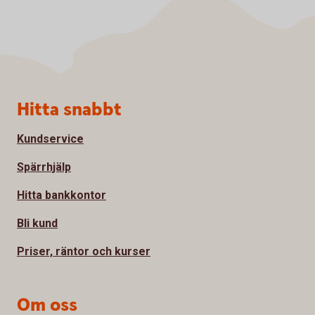
Sidfot
Hitta snabbt
Kundservice
Spärrhjälp
Hitta bankkontor
Bli kund
Priser, räntor och kurser
Om oss