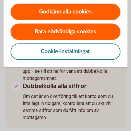
återföra dem på rätt sätt.
Godkänn alla cookies
Bara nödvändiga cookies
Dubbelkolla alltid
mottagarnamnet
Cookie-inställningar
Innan du godkänner en swishbetalning eller vid
en kontoöverföring till ett konto du redan lagt
upp - se till att ha för vana att dubbelkolla
mottagarnamnet.
Dubbelkolla alla siffror
Om det är en överföring till ett konto som du
inte lagt in tidigare, kontrollera att du skrivit
samma siffror som du fått info om av
mottagaren.