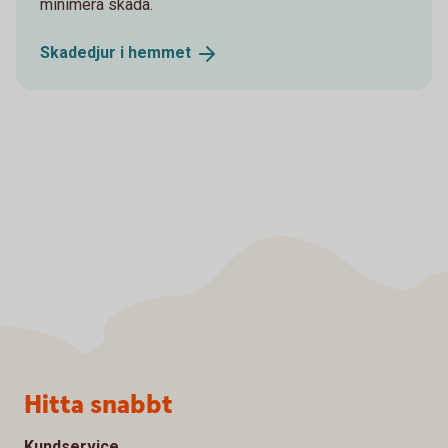
minimera skada.
Skadedjur i
hemmet
Sidfot
Hitta snabbt
Kundservice