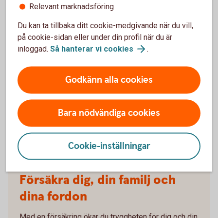
Relevant marknadsföring
barnförsäkring görs en hälsodeklaration då
försäkringsbolaget tar hänsyn till ett medicinskt
Du kan ta tillbaka ditt cookie-medgivande när du vill,
underlag. Ju äldre barnet är desto större är det
på cookie-sidan eller under din profil när du är
medicinska underlaget, vilket skulle kunna innebära en
inloggad.
Så hanterar vi
cookies
.
större risk att försäkringen nekas.
Ett barn omfattas av försäkring via skolan, men den
Godkänn alla cookies
gäller oftast enbart olycksfall.
Sakförsäkring
Bara nödvändiga cookies
En skadeförsäkring för specifika saker i hemmet eller
för ett fordon.
Cookie-inställningar
Försäkra dig, din familj och
dina fordon
Med en försäkring ökar du tryggheten för dig och din