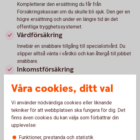
Kompletterar den ersättning du får från
Försäkringskassan om du skulle bli sjuk. Den ger en
högre ersättning och under en längre tid än det
offentliga trygghetssystemet.
Vårdförsäkring
Innebär en snabbare tillgång till specialistvård. Du
slipper alltså vänta i vårdkö och kan återgå till jobbet
snabbare.
Inkomstförsäkring
Har du en högre lön än taket för ersättningen i a-
Våra cookies, ditt val
kassan kan det vara klokt att ha en inkomstförsäkring
om du skulle bli arbetslös.
Barnförsäkring
Vi använder nödvändiga cookies eller liknande
tekniker för att webbplatsen ska fungera för dig. Det
Kan ge ersättning vid sjukdom, olycksfall och dödsfall
finns även cookies du kan välja som förbättrar din
av barn. Det kan vara klokt att skaffa en barnförsäkring
upplevelse:
så tidigt som möjligt och att behålla den så länge som
Funktioner, prestanda och statistik
möjligt (ofta upp till 25 år). Vid tecknande av