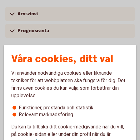
Arvsvinst
Prognosränta
Våra cookies, ditt val
Arvsvinsttilldelning före och efter
Vi använder nödvändiga cookies eller liknande
2023-10-01
tekniker för att webbplatsen ska fungera för dig. Det
finns även cookies du kan välja som förbättrar din
Arvsvinsttilldelning före 2023-10-01
upplevelse:
Tabellen nedan visar storlek på årlig arvsvinst per 1 000
Funktioner, prestanda och statistik
SEK i pensionskapital för respektive ålder till och med
Relevant marknadsföring
2023-09-30 för försäkringar som saknar
Du kan ta tillbaka ditt cookie-medgivande när du vill,
återbetalningsskydd.
på cookie-sidan eller under din profil när du är