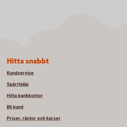
Sidfot
Hitta snabbt
Kundservice
Spärrhjälp
Hitta bankkontor
Bli kund
Priser, räntor och kurser