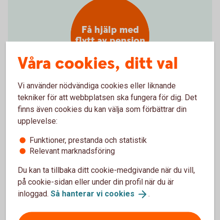
Få hjälp med
flytt av pension
Våra cookies, ditt val
Vi använder nödvändiga cookies eller liknande
tekniker för att webbplatsen ska fungera för dig. Det
Hjälp att flytta tjänstepension
finns även cookies du kan välja som förbättrar din
upplevelse:
Vill du samla din pension hos oss och få en bättre
Funktioner, prestanda och statistik
överblick? Vi kan inte flytta din tjänstepension åt dig,
Relevant marknadsföring
men hjälper gärna till med det. Välkommen att
kontakta oss på telefon eller besöka ett bankkontor.
Du kan ta tillbaka ditt cookie-medgivande när du vill,
på cookie-sidan eller under din profil när du är
Ring 0502-185 00 så hjälper vi dig flytta
inloggad.
Så hanterar vi
cookies
.
tjänstepensionen