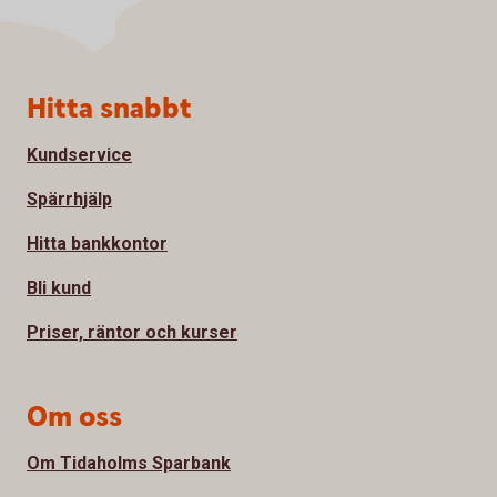
Sidfot
Hitta snabbt
Kundservice
Spärrhjälp
Hitta bankkontor
Bli kund
Priser, räntor och kurser
Om oss
Om Tidaholms Sparbank