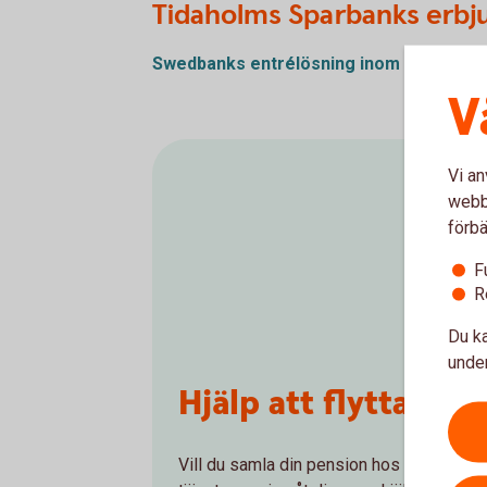
Tidaholms Sparbanks erb
Swedbanks entrélösning inom SAF-LO
(p
V
Vi an
webbp
förbä
F
R
Du ka
under
Hjälp att flytta tj
Vill du samla din pension hos oss och få e