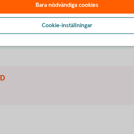
 till med det. Välkommen att kontakta oss på
Bara nödvändiga cookies
flytta tjänstepensionen
Cookie-inställningar
ID