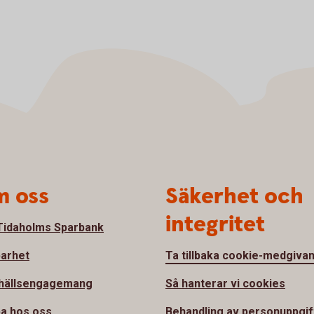
 oss
Säkerhet och
integritet
idaholms Sparbank
barhet
Ta tillbaka cookie-medgiva
hällsengagemang
Så hanterar vi cookies
a hos oss
Behandling av personuppgif