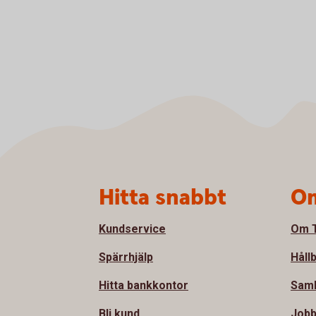
Sidfot
Hitta snabbt
Om
Kundservice
Om T
Spärrhjälp
Håll
Hitta bankkontor
Sam
Bli kund
Jobb