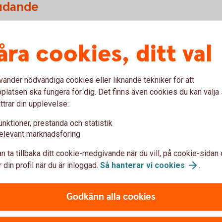
judande
df)
åra cookies, ditt val
vänder nödvändiga cookies eller liknande tekniker för att
latsen ska fungera för dig. Det finns även cookies du kan välj
ttrar din upplevelse:
Få hjälp med
flytt av pension
unktioner, prestanda och statistik
elevant marknadsföring
n ta tillbaka ditt cookie-medgivande när du vill, på cookie-sidan 
 din profil när du är inloggad.
Så hanterar vi
cookies
.
änstepension
Godkänn alla cookies
n bättre överblick? Vi kan inte flytta din