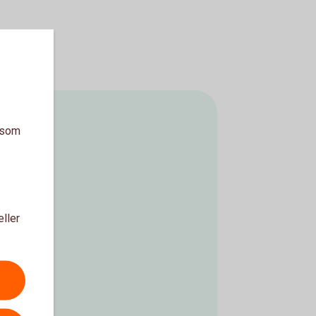
a som
eller