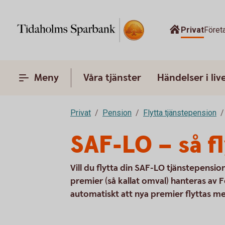
Privat
Föret
Meny
Våra tjänster
Händelser i liv
Privat
Pension
Flytta tjänstepension
SAF-LO – så f
Vill du flytta din SAF-LO tjänstepension
premier (så kallat omval) hanteras av F
automatiskt att nya premier flyttas m