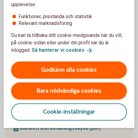
upplevelse:
Paus i pågående
Funktioner, prestanda och statistik
pensionsutbetalning
Relevant marknadsföring
Du kan enkelt pausa din pensionsutbetalning och
Du kan ta tillbaka ditt cookie-medgivande när du vill,
även förkorta, förlänga eller ta bort en pågående
på cookie-sidan eller under din profil när du är
paus.
inloggad.
Så hanterar vi
cookies
.
Pausa din
pensionsutbetalning
Godkänn alla cookies
Bara nödvändiga cookies
Återbetalningsskydd
Cookie-inställningar
Behöver du
återbetalningsskydd?
Blankett återbetalningsskydd (pdf)