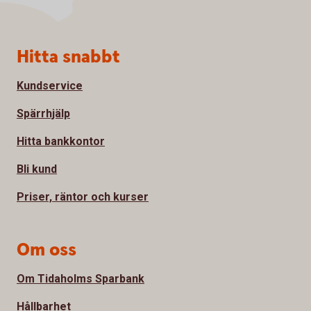
Sidfot
Hitta snabbt
Kundservice
Spärrhjälp
Hitta bankkontor
Bli kund
Priser, räntor och kurser
Om oss
Om Tidaholms Sparbank
Hållbarhet