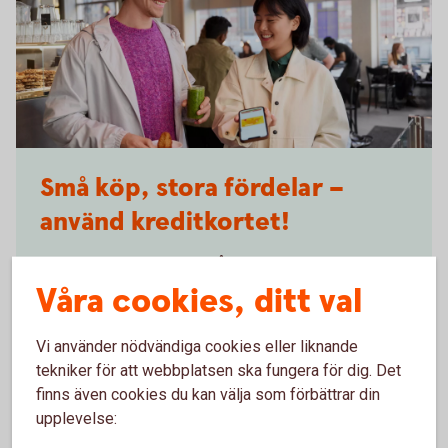
Friends paying at a café with their phone
Små köp, stora fördelar –
använd kreditkortet!
Ska du köpa en ny mikrovågsugn, tv eller kanske en
robotdammsugare? Använd kreditkortet i så fall! Då
Våra cookies, ditt val
ingår drulleförsäkring, prisgaranti och förlängd
garanti.
Vi använder nödvändiga cookies eller liknande
tekniker för att webbplatsen ska fungera för dig. Det
Betal- och kreditkort
Mastercard
finns även cookies du kan välja som förbättrar din
upplevelse: