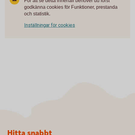
För att se detta innehåll behöver du först
godkänna cookies för Funktioner, prestanda
och statistik.
Inställningar för cookies
Sidfot
Hitta snabbt