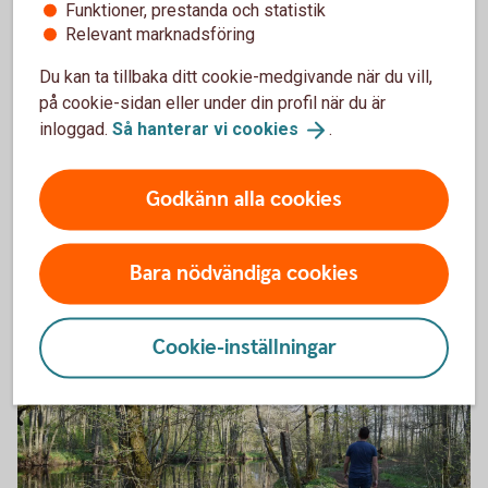
Funktioner, prestanda och statistik
Relevant marknadsföring
Medlem i facket?
Du kan ta tillbaka ditt cookie-medgivande när du vill,
på cookie-sidan eller under din profil när du är
Du som är fackligt ansluten i LO eller SACO kan låna
inloggad.
Så hanterar vi
cookies
.
till förmånlig ränta, försäkra ditt lån och slippa
avgifter. Vi erbjuder också dig som är LO-medlem 10
Godkänn alla cookies
punkters ränterabatt på ordinarie ränta för nya Sollån.
Medlemslån
Bara nödvändiga cookies
Sollån för
LO-medlemmar
Cookie-inställningar