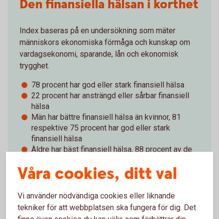
Den finansiella hälsan i korthet
Index baseras på en undersökning som mäter
människors ekonomiska förmåga och kunskap om
vardagsekonomi, sparande, lån och ekonomisk
trygghet.
78 procent har god eller stark finansiell hälsa
22 procent har ansträngd eller sårbar finansiell
hälsa
Män har bättre finansiell hälsa än kvinnor, 81
respektive 75 procent har god eller stark
finansiell hälsa
Äldre har bäst finansiell hälsa, 88 procent av de
67 år och äldre har god eller stark finansiell hälsa
Våra cookies, ditt val
Bland 18-29-åringarna har 67 procent god eller
stark finansiell hälsa
Vi använder nödvändiga cookies eller liknande
Index för finansiell hälsa - läs hela rapporten
tekniker för att webbplatsen ska fungera för dig. Det
(pdf)
finns även cookies du kan välja som förbättrar din