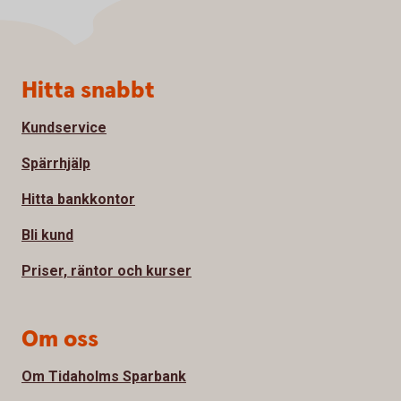
Sidfot
Hitta snabbt
Kundservice
Spärrhjälp
Hitta bankkontor
Bli kund
Priser, räntor och kurser
Om oss
Om Tidaholms Sparbank