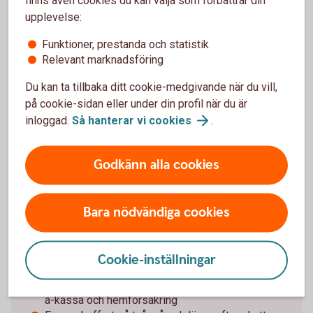
upplevelse:
Pressmeddelande - Tendenser till återhämtning
Funktioner, prestanda och statistik
för
hushållen
Relevant marknadsföring
Du kan ta tillbaka ditt cookie-medgivande när du vill,
på cookie-sidan eller under din profil när du är
inloggad.
Så hanterar vi
cookies
.
Det här är finansiell hälsa
Godkänn alla cookies
Vårt index tar avstamp i FN:s definition av
ekonomisk hälsa: ”att känna sig trygg i sin
privatekonomi, ha kontroll, motståndskraft och
Bara nödvändiga cookies
ekonomisk frihet”:
En privatekonomi som varje månad innebär högre
Cookie-inställningar
inkomst än utgifter
Försäkringar som skyddar privatekonomin, som
a-kassa och hemförsäkring