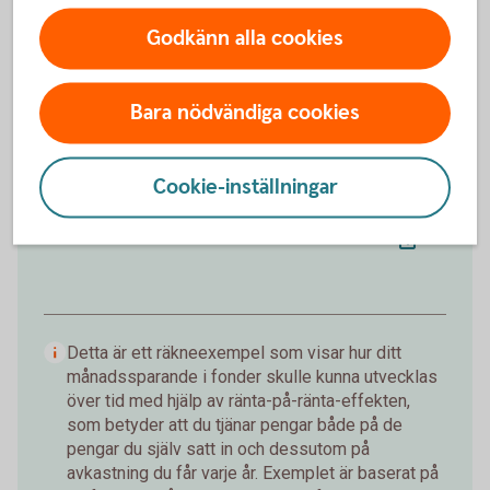
Förväntat sparbelopp om 10 år
172 019 kr
Godkänn alla cookies
Insättningar från dig är 120 000 kr.
Förväntad
avkastning är +52 019 kr.
Bara nödvändiga cookies
Logga in och börja månadsspara
Cookie-inställningar
Inte kund än?
Bli kund med Mobilt
BankID
Detta är ett räkneexempel som visar hur ditt
månadssparande i fonder skulle kunna utvecklas
över tid med hjälp av ränta-på-ränta-effekten,
som betyder att du tjänar pengar både på de
pengar du själv satt in och dessutom på
avkastning du får varje år. Exemplet är baserat på