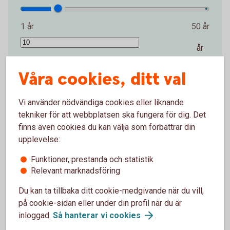
1 år
50 år
år
Startbelopp (kr)
Våra cookies, ditt val
Vi använder nödvändiga cookies eller liknande
0 kr
2 000 000 kr
tekniker för att webbplatsen ska fungera för dig. Det
finns även cookies du kan välja som förbättrar din
kr
upplevelse:
Avkastning per år (%)
Funktioner, prestanda och statistik
Relevant marknadsföring
0 %
15 %
Du kan ta tillbaka ditt cookie-medgivande när du vill,
på cookie-sidan eller under din profil när du är
%
inloggad.
Så hanterar vi
cookies
.