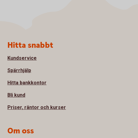
Sidfot
Hitta snabbt
Kundservice
Spärrhjälp
Hitta bankkontor
Bli kund
Priser, räntor och kurser
Om oss