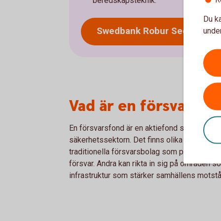
beredskapsteknik.
Du ka
Swedbank Robur Security an
under
Vad är en försvarsfo
En försvarsfond är en aktiefond som riktar 
säkerhetssektorn. Det finns olika typer av f
traditionella försvarsbolag som producerar ut
försvar. Andra kan rikta in sig på områden 
infrastruktur som stärker samhällens motst