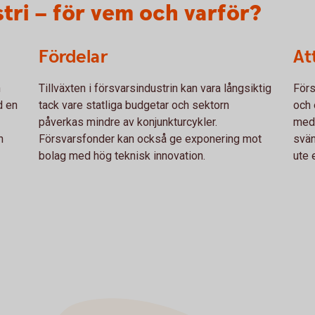
tri – för vem och varför?
Fördelar
At
n
Tillväxten i försvarsindustrin kan vara långsiktig
Förs
d en
tack vare statliga budgetar och sektorn
och 
påverkas mindre av konjunkturcykler.
medv
h
Försvarsfonder kan också ge exponering mot
svän
bolag med hög teknisk innovation.
ute 