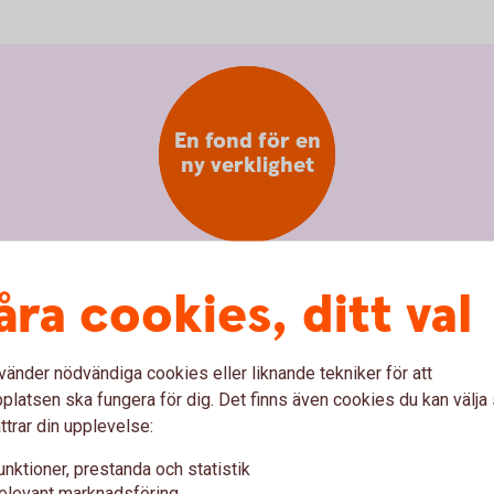
En fond för en
ny verklighet
åra cookies, ditt val
curity and Defence
vänder nödvändiga cookies eller liknande tekniker för att
alt i bolag som bygger den nya
kerhet och civil beredskap.
latsen ska fungera för dig. Det finns även cookies du kan välj
om utvecklar cyber­skydd till industribolag som
ttrar din upplevelse:
äkerhetslösningar.
unktioner, prestanda och statistik
mhällskritisk infrastruktur eller
elevant marknadsföring