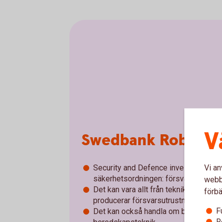
V
Swedbank Robur Se
Vi an
Security and Defence investerar glob
säkerhetsordningen: försvar, cybersä
webbp
Det kan vara allt från teknikföretag s
förbä
producerar försvarsutrustning eller s
F
Det kan också handla om bolag inom sa
R