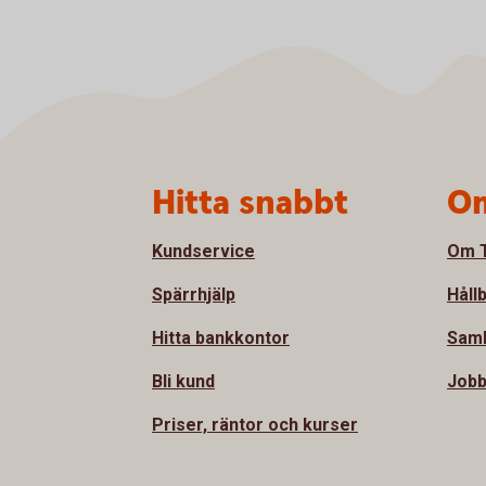
Sidfot
Hitta snabbt
Om
Kundservice
Om T
Spärrhjälp
Håll
Hitta bankkontor
Sam
Bli kund
Jobb
Priser, räntor och kurser