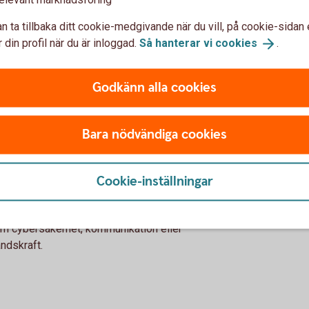
n ta tillbaka ditt cookie-medgivande när du vill, på cookie-sidan 
d Defence - se
utveckling
 din profil när du är inloggad.
Så hanterar vi
cookies
.
Godkänn alla cookies
Bara nödvändiga cookies
nd?
sig mot bolag inom försvars- och
Cookie-inställningar
örsvarsfonder. Vissa fokuserar på
rustning och teknik för militärt
som cybersäkerhet, kommunikation eller
åndskraft.