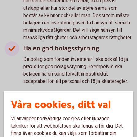
hållbarhetsrelaterade områden, exempelvis
utsläpp eller hur stor del av styrelserna som
består av kvinnor och/eller män. Dessutom måste
bolagen i en investering även ta hänsyn till sociala
minimiskyddsåtgärder. Det vill säga hänsyn till
mänskliga rättigheter och arbetstagares rättigheter.
Ha en god bolagsstyrning
De bolag som fonden investerar i ska också följa
praxis för god bolagsstyrning. Exempelvis ska
bolagen ha en sund förvaltningsstruktur,
acceptabel lön till personal och följa skatteregler.
Våra cookies, ditt val
Vad värnar du om?
Vi använder nödvändiga cookies eller liknande
tekniker för att webbplatsen ska fungera för dig. Det
En fond kan välja bort sådant som har negativ
finns även cookies du kan välja som förbättrar din
påverkan exempelvis miljö och social hållbarhet. Du