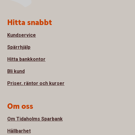
Sidfot
Hitta snabbt
Kundservice
Spärrhjälp
Hitta bankkontor
Bli kund
Priser, räntor och kurser
Om oss
Om Tidaholms Sparbank
Hållbarhet