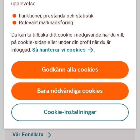
upplevelse:
väljer vilka områden som är speciellt viktiga för dig.
Vi hjälper dig hitta fonder som möter dina önskemål.
Funktioner, prestanda och statistik
Relevant marknadsföring
Finansiella produkter som undviker negativa
Du kan ta tillbaka ditt cookie-medgivande när du vill,
konsekvenser
på cookie-sidan eller under din profil när du är
inloggad.
Så hanterar vi
cookies
.
Godkänn alla cookies
Så hittar du hållbara fonder
Under fliken Hållbarhet finns flera hållbarhetsmått så
Bara nödvändiga cookies
att du själv kan jämföra och göra hållbara val.
Cookie-inställningar
1. Gå till vår fondlista
2. Klicka på "Hållbarhet"
Vår
Fondlista