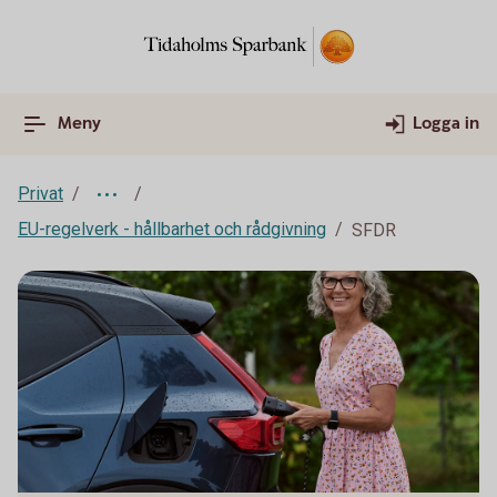
Meny
Logga in
Privat
EU-regelverk - hållbarhet och rådgivning
SFDR