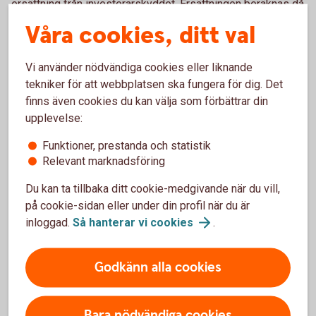
ersättning från investerarskyddet. Ersättningen beräknas då
utifrån det marknadsvärde som de aktuella värdepapperen
Våra cookies, ditt val
hade vid konkurstillfället. Om ett depåkonto är öppnat i två
eller flera personers namn, räknas varje person för sig.
Vi använder nödvändiga cookies eller liknande
Skyddet ger då ersättning för förlorade värdepapper upp till
tekniker för att webbplatsen ska fungera för dig. Det
ett värde av 250 000 kronor per kund.
finns även cookies du kan välja som förbättrar din
upplevelse:
Vad omfattas av
Funktioner, prestanda och statistik
investerarskyddet?
Relevant marknadsföring
Investerarskyddet omfattar finansiella instrument
Du kan ta tillbaka ditt cookie-medgivande när du vill,
(värdepapper), och täcker därmed bland annat aktier,
på cookie-sidan eller under din profil när du är
obligationer, konvertibla skuldebrev, olika typer av derivat
inloggad.
Så hanterar vi
cookies
.
såsom optioner och terminer samt fondandelar.
Investerarskyddet omfattar även medel som mottagits
Godkänn alla cookies
med redovisningsskyldighet i samband med att en
investeringstjänst utförs. Investerarskyddet omfattar inte
tillgångar inom det individuella pensions-sparandet (IPS).
Bara nödvändiga cookies