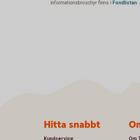
informationsbroschyr finns i
Fondlistan
Sidfot
Hitta snabbt
Om
Kundservice
Om T