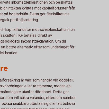
privata inkomstdeklarationen och beskattas
blonintäkten kvittas mot kapitalförluster från
r på bostadslån. Detta ger flexibilitet att
gisk portföljhantering.
 och kapitalförluster mot schablonskatten i en
sskatten i KF betalas direkt av
ingsbolagets inkomstdeklaration. Om du
tt bättre alternativ eftersom underlaget för
eklaration.
re
talförsäkring är vad som händer vid dödsfall.
t arvsordningen eller testamente, medan en
 förmånstagare utanför dödsboet. Detta gör
opar som vill säkra varandra, eftersom sambor
er också snabbare utbetalning utan att behöva