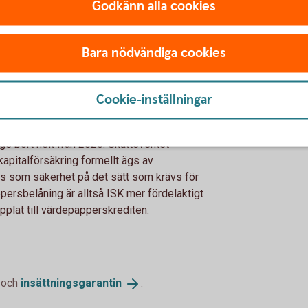
Godkänn alla cookies
depappersbelåning
endast får dra av ränteutgifter på lån som
Bara nödvändiga cookies
et har varit upp till Skatteverket att tolka
nteavdrag vid värdepappersbelåning görs en
Cookie-inställningar
KF.
t ISK och kan kvittas mot schablonintäkten,
gs bort helt från 2026. Skatteverket
apitalförsäkring formellt ägs av
las som säkerhet på det sätt som krävs för
ersbelåning är alltså ISK mer fördelaktigt
pplat till värdepapperskrediten.
och
insättningsgarantin
.