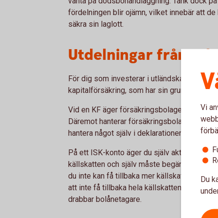
vänta på dödsbohandläggning. Tänk dock på 
fördelningen blir ojämn, vilket innebär att d
säkra sin laglott.
Utdelningar från utl
V
För dig som investerar i utländska aktier fin
kapitalförsäkring, som har sin grund i ägarst
Vi an
Vid en KF äger försäkringsbolaget formellt akt
webbp
Däremot hanterar försäkringsbolaget hela kä
förbä
hantera något själv i deklarationen.
F
På ett ISK-konto äger du själv aktierna, vilke
R
källskatten och själv måste begära avräkning 
du inte kan få tillbaka mer källskatt än vad
Du ka
att inte få tillbaka hela källskatten är särskil
under
drabbar bolånetagare.