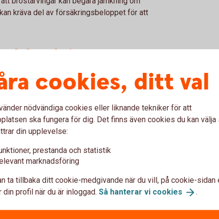
att bröstarvingar kan begära jämkning om
e kan kräva del av försäkringsbeloppet för att
ändska aktier
åra cookies, ditt val
ns väsentliga skillnader mellan ISK och
rukturen.
vänder nödvändiga cookies eller liknande tekniker för att
ierna, vilket innebär att du saknar rösträtt.
latsen ska fungera för dig. Det finns även cookies du kan välj
llskatteprocessen åt dig. Du behöver inte
ttrar din upplevelse:
unktioner, prestanda och statistik
t ger dig rösträtt men innebär att du betalar
elevant marknadsföring
i deklarationen. En viktig begränsning är att
 som motsvarar kontots schablonintäkt. Risken
n ta tillbaka ditt cookie-medgivande när du vill, på cookie-sidan 
t stor vid underskott av kapital, vilket ofta
 din profil när du är inloggad.
Så hanterar vi
cookies
.