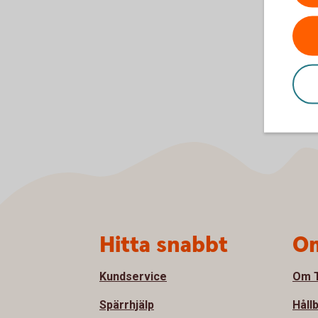
Sidfot
Hitta snabbt
Om
Kundservice
Om T
Spärrhjälp
Håll