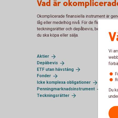
Vad är okomplicerad
Okomplicerade finansiella instrument är genere
låg eller medelhög nivå. För de flesta okom
teckningsrätter och depåbevis, behöver vi i
V
du ska köpa eller sälja.
Vi an
Aktier
webbp
Depåbevis
förbä
ETF utan
hävstång
F
Fonder
R
Icke komplexa
obligationer
Penningmarknadsinstrument
Du ka
Teckningsrätter
under