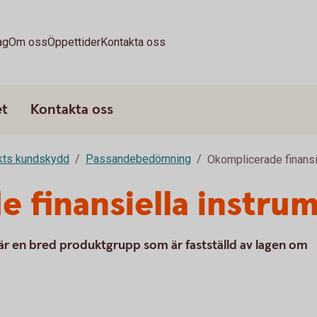
ag
Om oss
Öppettider
Kontakta oss
et
Kontakta oss
rkts kundskydd
Passandebedömning
Okomplicerade finansi
 finansiella instru
är en bred produktgrupp som är fastställd av lagen om