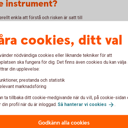
e instrument?
llt enkla att förstå och risken är satt till
plicerade värdepapper, med undantag för
nte pröva om affären är passande för dig när
åra cookies, ditt val
vänder nödvändiga cookies eller liknande tekniker för att
latsen ska fungera för dig. Det finns även cookies du kan välj
ttrar din upplevelse:
unktioner, prestanda och statistik
elevant marknadsföring
n ta tillbaka ditt cookie-medgivande när du vill, på cookie-sidan 
 din profil när du är inloggad.
Så hanterar vi
cookies
.
Godkänn alla cookies