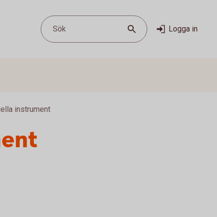
Sök
Logga in
ella instrument
ment