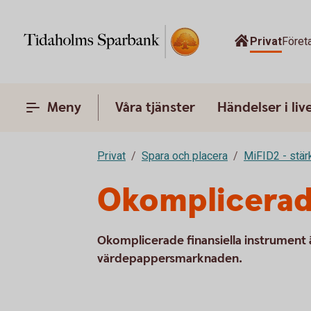
Privat
Föret
Meny
Våra tjänster
Händelser i liv
Privat
Spara och placera
MiFID2 - stä
Okomplicerade
Okomplicerade finansiella instrument 
värdepappersmarknaden.