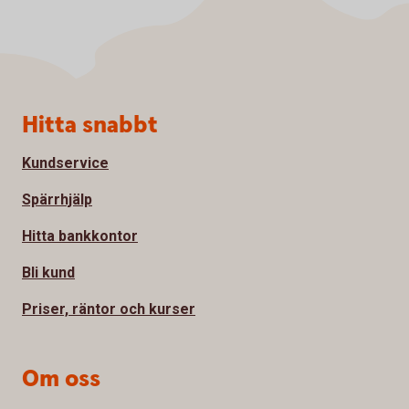
Sidfot
Hitta snabbt
Kundservice
Spärrhjälp
Hitta bankkontor
Bli kund
Priser, räntor och kurser
Om oss