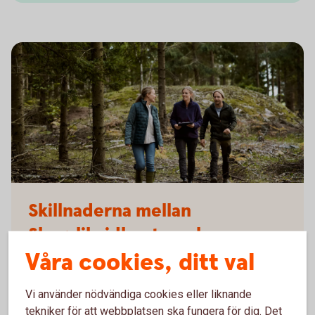
Skillnaderna mellan
Skogslikvidkonto och
Våra cookies, ditt val
Skogskonto
Vi använder nödvändiga cookies eller liknande
Andreas Jansson, skogsspecialist förklarar när du
tekniker för att webbplatsen ska fungera för dig. Det
ska öppna ett Skogslikvidkonto och varför du ska