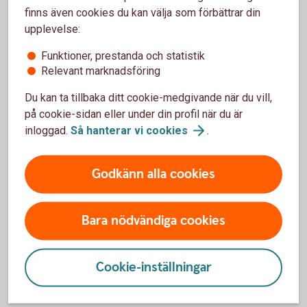
finns även cookies du kan välja som förbättrar din
avvakta med att öppna ett Skogskonto.
upplevelse:
Skogslikvidkonto eller skogskonto? Vi förklarar
Funktioner, prestanda och statistik
skillnaden
Relevant marknadsföring
Du kan ta tillbaka ditt cookie-medgivande när du vill,
på cookie-sidan eller under din profil när du är
inloggad.
Så hanterar vi
cookies
.
Söker du istället ett
transaktionskonto för ditt
Godkänn alla cookies
företag?
Bara nödvändiga cookies
Läs mer här om vårt företagskonto, ett transaktionskonto
för samtliga in- och utbetalningar.
Cookie-inställningar
Företagskonto