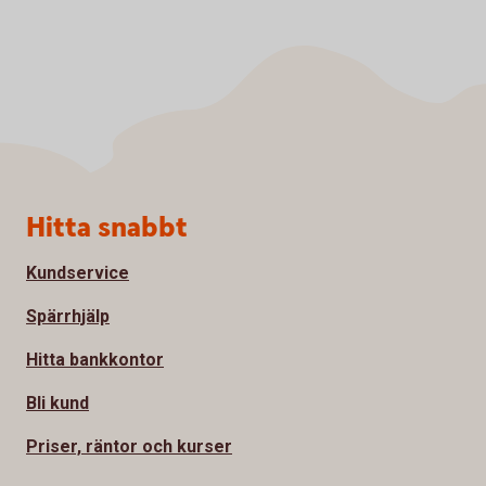
Sidfot
Hitta snabbt
Kundservice
Spärrhjälp
Hitta bankkontor
Bli kund
Priser, räntor och kurser