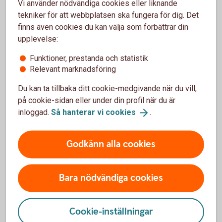
Vi använder nödvändiga cookies eller liknande
Kom igång och handla
tekniker för att webbplatsen ska fungera för dig. Det
finns även cookies du kan välja som förbättrar din
upplevelse:
Våra värdepapperstjänster
Funktioner, prestanda och statistik
Vi har värdepapperstjänster för olika behov. Vilken
Relevant marknadsföring
som passar dig beror på dig och ditt sparande. Läs
Du kan ta tillbaka ditt cookie-medgivande när du vill,
mer om våra värdepapperstjänster och kom igång.
på cookie-sidan eller under din profil när du är
inloggad.
Så hanterar vi
cookies
.
Våra
värdepapperstjänster
Godkänn alla cookies
Så handlar du värdepapper
Bara nödvändiga cookies
Du kan köpa värdepapper på flera olika sätt. Handla
värdepapper enkelt i internetbanken eller vår app. Du
Cookie-inställningar
kan även ringa vårt kundcenter eller besöka ett