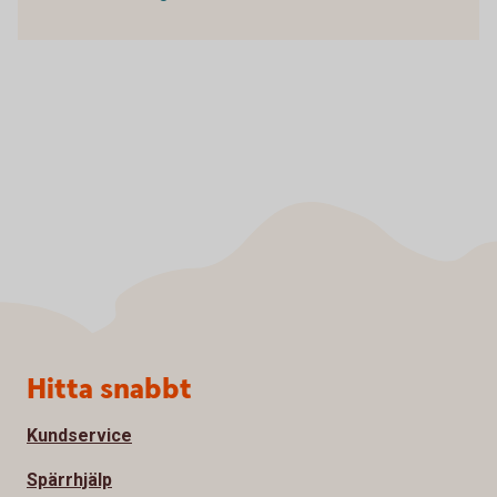
Sidfot
Hitta snabbt
Kundservice
Spärrhjälp