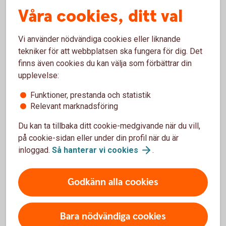
Våra cookies, ditt val
Vad är en livförsäkring?
Vi använder nödvändiga cookies eller liknande
Vad kostar Trygga livförsäkring?
tekniker för att webbplatsen ska fungera för dig. Det
finns även cookies du kan välja som förbättrar din
upplevelse:
Vem kan teckna en livförsäkring?
Funktioner, prestanda och statistik
Behöver jag en livförsäkring?
Relevant marknadsföring
Du kan ta tillbaka ditt cookie-medgivande när du vill,
Hur ansöker jag om livförskott och hur fungerar
på cookie-sidan eller under din profil när du är
det med dödsfallsanmälan?
inloggad.
Så hanterar vi
cookies
.
Hur avslutar jag min försäkring?
Godkänn alla cookies
Bara nödvändiga cookies