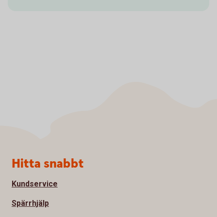
Sidfot
Hitta snabbt
Kundservice
Spärrhjälp