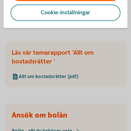
Cookie-inställningar
Checklista för bostadsköp
(pdf)
Läs vår temarapport 'Allt om
bostadsrätter '
Allt om bostadsrätter (pdf)
Ansök om bolån
Bolån - allt du behöver
veta