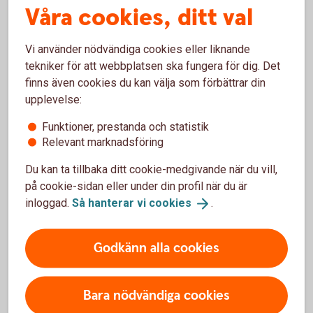
Våra cookies, ditt val
Vi använder nödvändiga cookies eller liknande
Arturo Arques
tekniker för att webbplatsen ska fungera för dig. Det
Privatekonom
finns även cookies du kan välja som förbättrar din
upplevelse:
Funktioner, prestanda och statistik
Relevant marknadsföring
För att se detta innehåll behöver du först
Du kan ta tillbaka ditt cookie-medgivande när du vill,
godkänna cookies för Funktioner, prestanda
på cookie-sidan eller under din profil när du är
och statistik.
inloggad.
Så hanterar vi
cookies
.
Inställningar för cookies
Godkänn alla cookies
Bara nödvändiga cookies
Ladda ner checklistan