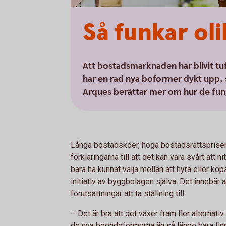
Så funkar ol
Att bostadsmarknaden har blivit tuf
har en rad nya boformer dykt upp, 
Arques berättar mer om hur de fun
Långa bostadsköer, höga bostadsrättspriser 
förklaringarna till att det kan vara svårt att h
bara ha kunnat välja mellan att hyra eller kö
initiativ av byggbolagen själva. Det innebär att
förutsättningar att ta ställning till.
– Det är bra att det växer fram fler altern
de nya boendeformerna än så länge bara fin