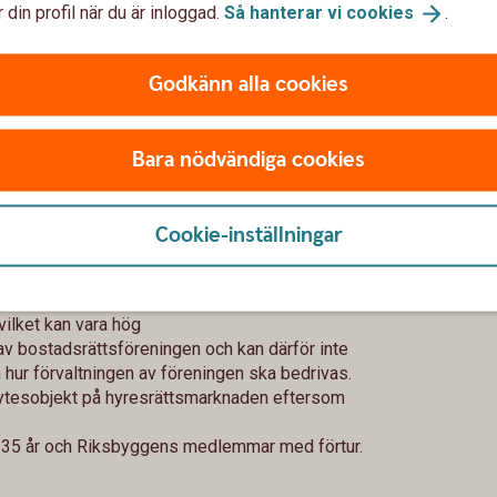
 din profil när du är inloggad.
Så hanterar vi
cookies
.
Godkänn alla cookies
s som fastighetsbolaget själva betalade för
Bara nödvändiga cookies
mentprisindex
akt hos en seriös hyresvärd.
Cookie-inställningar
vilket kan vara hög
av bostadsrättsföreningen och kan därför inte
 hur förvaltningen av föreningen ska bedrivas.
ytesobjekt på hyresrättsmarknaden eftersom
ill 35 år och Riksbyggens medlemmar med förtur.