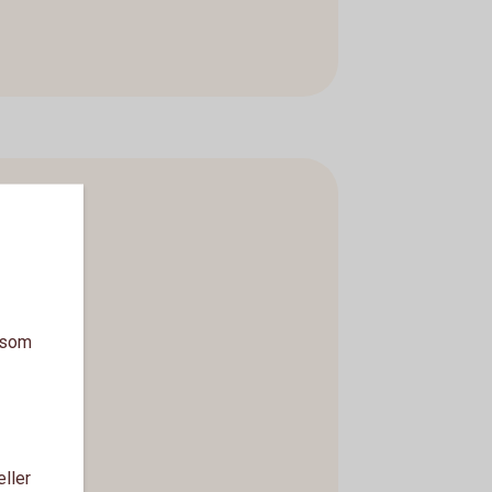
a som
eller