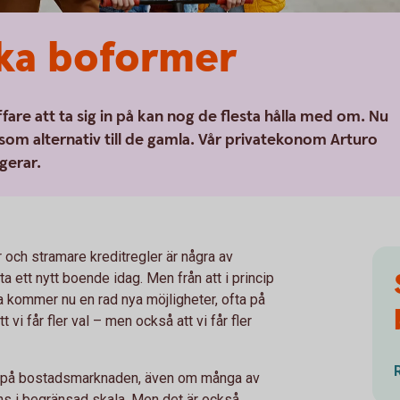
ika boformer
fare att ta sig in på kan nog de flesta hålla med om. Nu
som alternativ till de gamla. Vår privatekonom Arturo
gerar.
och stramare kreditregler är några av
itta ett nytt boende idag. Men från att i princip
pa kommer nu en rad nya möjligheter, ofta på
 vi får fler val – men också att vi får fler
ativ på bostadsmarknaden, även om många av
ns i begränsad skala. Men det är också