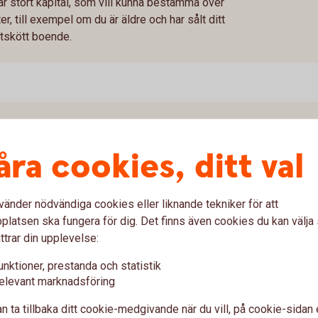
r stort kapital, som vill kunna bestämma över
r, till exempel om du är äldre och har sålt ditt
ttskött boende.
åra cookies, ditt val
är att du hyr en bostadsrätt av det
dshuset åt bostadsrättsföreningen.
 perioden lägenheten hyrs ut, vilket är max fem
vänder nödvändiga cookies eller liknande tekniker för att
latsen ska fungera för dig. Det finns även cookies du kan välj
ttrar din upplevelse:
tten till samma pris som fastighetsbolaget
tprisindex. Om du väljer att inte köpa förfaller
unktioner, prestanda och statistik
st tills vidare. Värt att veta är dock att du inte
elevant marknadsföring
på hyresmarknaden eftersom bostaden räknas
n ta tillbaka ditt cookie-medgivande när du vill, på cookie-sidan 