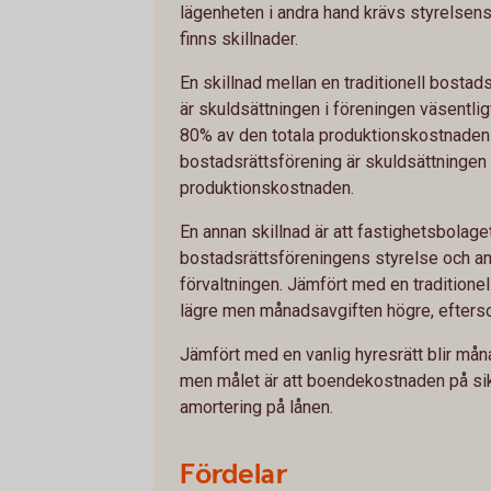
lägenheten i andra hand krävs styrelsens 
finns skillnader.
En skillnad mellan en traditionell bostad
är skuldsättningen i föreningen väsentlig
80% av den totala produktionskostnaden v
bostadsrättsförening är skuldsättningen 
produktionskostnaden.
En annan skillnad är att fastighetsbolage
bostadsrättsföreningens styrelse och a
förvaltningen. Jämfört med en traditione
lägre men månadsavgiften högre, eftersom
Jämfört med en vanlig hyresrätt blir må
men målet är att boendekostnaden på sik
amortering på lånen.
Fördelar