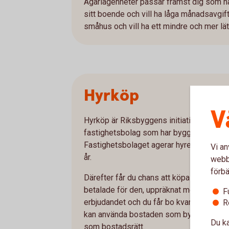
Ägarlägenheter passar främst dig som ha
sitt boende och vill ha låga månadsavgifte
småhus och vill ha ett mindre och mer lä
Hyrköp
V
Hyrköp är Riksbyggens initiativ och inneb
fastighetsbolag som har byggt flerbosta
Fastighetsbolaget agerar hyresvärd under
Vi an
år.
webbp
förbä
Därefter får du chans att köpa bostadsrä
betalade för den, uppräknat med konsumen
F
erbjudandet och du får bo kvar som hyresgä
R
kan använda bostaden som bytesobjekt 
Du ka
som bostadsrätt.