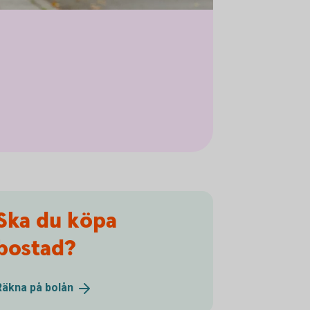
Ska du köpa
bostad?
Räkna på
bolån