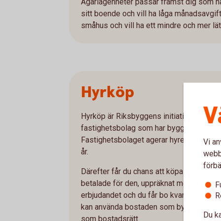
Ägarlägenheter passar främst dig som ha
sitt boende och vill ha låga månadsavgifte
småhus och vill ha ett mindre och mer lä
Hyrköp
V
Hyrköp är Riksbyggens initiativ och inneb
fastighetsbolag som har byggt flerbosta
Fastighetsbolaget agerar hyresvärd under
Vi an
år.
webbp
förbä
Därefter får du chans att köpa bostadsrä
betalade för den, uppräknat med konsumen
F
erbjudandet och du får bo kvar som hyresgä
R
kan använda bostaden som bytesobjekt 
Du ka
som bostadsrätt.