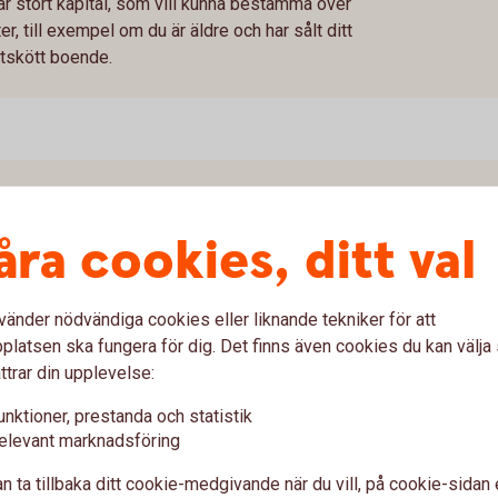
r stort kapital, som vill kunna bestämma över
r, till exempel om du är äldre och har sålt ditt
ttskött boende.
åra cookies, ditt val
är att du hyr en bostadsrätt av det
dshuset åt bostadsrättsföreningen.
 perioden lägenheten hyrs ut, vilket är max fem
vänder nödvändiga cookies eller liknande tekniker för att
latsen ska fungera för dig. Det finns även cookies du kan välj
ttrar din upplevelse:
tten till samma pris som fastighetsbolaget
tprisindex. Om du väljer att inte köpa förfaller
unktioner, prestanda och statistik
st tills vidare. Värt att veta är dock att du inte
elevant marknadsföring
på hyresmarknaden eftersom bostaden räknas
n ta tillbaka ditt cookie-medgivande när du vill, på cookie-sidan 