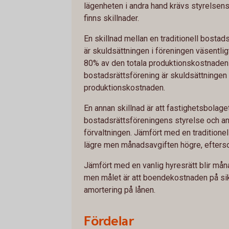
lägenheten i andra hand krävs styrelsens 
finns skillnader.
En skillnad mellan en traditionell bostad
är skuldsättningen i föreningen väsentlig
80% av den totala produktionskostnaden v
bostadsrättsförening är skuldsättningen 
produktionskostnaden.
En annan skillnad är att fastighetsbolage
bostadsrättsföreningens styrelse och a
förvaltningen. Jämfört med en traditione
lägre men månadsavgiften högre, eftersom
Jämfört med en vanlig hyresrätt blir må
men målet är att boendekostnaden på sik
amortering på lånen.
Fördelar