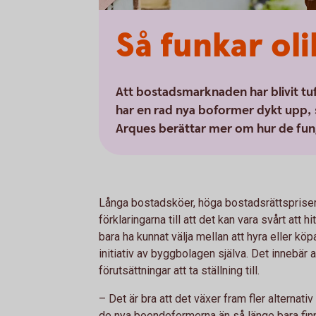
Så funkar ol
Att bostadsmarknaden har blivit tuf
har en rad nya boformer dykt upp, 
Arques berättar mer om hur de fun
Långa bostadsköer, höga bostadsrättspriser 
förklaringarna till att det kan vara svårt att h
bara ha kunnat välja mellan att hyra eller kö
initiativ av byggbolagen själva. Det innebär att
förutsättningar att ta ställning till.
– Det är bra att det växer fram fler altern
de nya boendeformerna än så länge bara fin