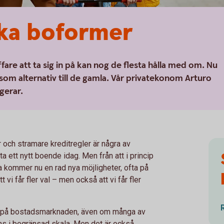
ika boformer
fare att ta sig in på kan nog de flesta hålla med om. Nu
som alternativ till de gamla. Vår privatekonom Arturo
gerar.
och stramare kreditregler är några av
itta ett nytt boende idag. Men från att i princip
pa kommer nu en rad nya möjligheter, ofta på
 vi får fler val – men också att vi får fler
ativ på bostadsmarknaden, även om många av
ns i begränsad skala. Men det är också