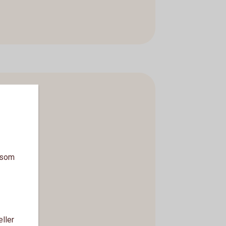
a som
eller