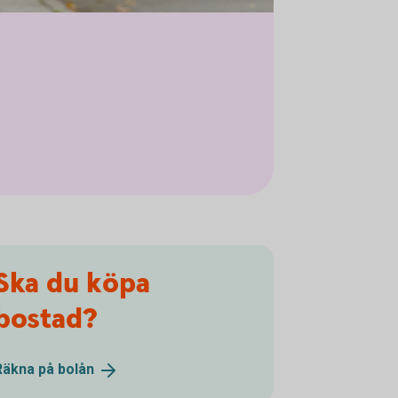
Ska du köpa
bostad?
Räkna på
bolån