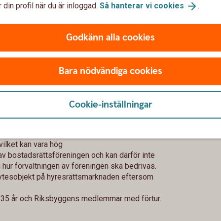
 din profil när du är inloggad.
Så hanterar vi
cookies
.
Godkänn alla cookies
s som fastighetsbolaget själva betalade för
Bara nödvändiga cookies
mentprisindex
akt hos en seriös hyresvärd.
Cookie-inställningar
vilket kan vara hög
av bostadsrättsföreningen och kan därför inte
 hur förvaltningen av föreningen ska bedrivas.
ytesobjekt på hyresrättsmarknaden eftersom
ill 35 år och Riksbyggens medlemmar med förtur.