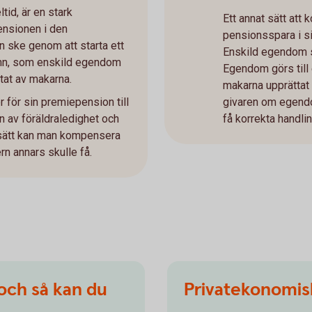
tid, är en stark
Ett annat sätt att 
ensionen i den
pensionsspara i s
ske genom att starta ett
Enskild egendom sk
mn, som enskild egendom
Egendom görs til
at av makarna.
makarna upprättat 
r för sin premiepension till
givaren om egendom
n av föräldraledighet och
få korrekta handli
 sätt kan man kompensera
rn annars skulle få.
 och så kan du
Privatekonomisk