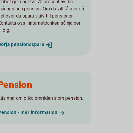
jobbet ger ungefär 70 procent av din
månadslön i pension. Om du vill få mer så
behöver du spara själv till pensionen.
Kontakta oss i internetbanken så hjälper
i dig.
Börja
pensionsspara
Pension
Läs mer om olika områden inom pension.
Pension - mer
information