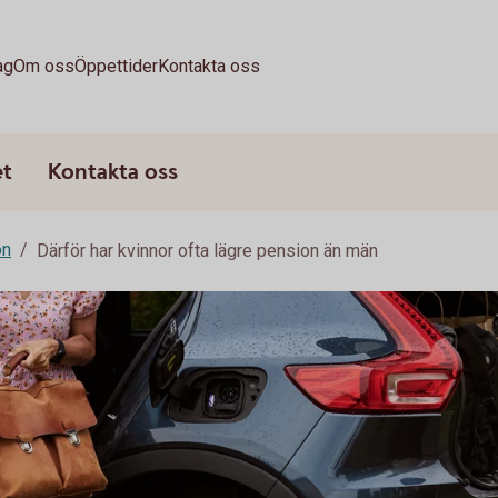
ag
Om oss
Öppettider
Kontakta oss
et
Kontakta oss
on
Därför har kvinnor ofta lägre pension än män