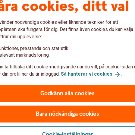
åra cookies, ditt val
n andra, säger Madelén.
tter för sin premiepension under 20 års tid
er förbättras den andras pension med knappt 2
vänder nödvändiga cookies eller liknande tekniker för att
latsen ska fungera för dig. Det finns även cookies du kan välj
ttrar din upplevelse:
ppen 65-69 år uppgår kvinnors pension till
unktioner, prestanda och statistik
elevant marknadsföring
n ta tillbaka ditt cookie-medgivande när du vill, på cookie-sidan 
 Sifopanel på uppdrag av Swedbank.
 din profil när du är inloggad.
Så hanterar vi
cookies
.
25).
Tillbaka
ias Sifopanel på uppdrag av Swedbank
Godkänn alla cookies
Bara nödvändiga cookies
Cookie-inställningar