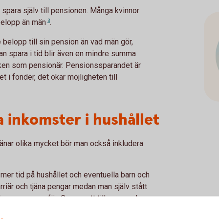
 spara själv till pensionen. Många kvinnor
 belopp än
män
3
.
e belopp till sin pension än vad män gör,
an spara i tid blir även en mindre summa
boken som pensionär. Pensionssparandet är
 i fonder, det ökar möjligheten till
 inkomster i hushållet
nar olika mycket bör man också inkludera
mer tid på hushållet och eventuella barn och
arriär och tjäna pengar medan man själv stått
ka kompenseras för. Genom att till exempel
rande som enskild egendom i den andres