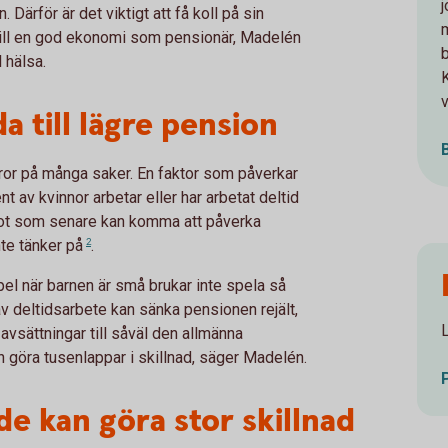
ärför är det viktigt att få koll på sin
 till en god ekonomi som pensionär, Madelén
 hälsa.
v
a till lägre pension
eror på många saker. En faktor som påverkar
 av kvinnor arbetar eller har arbetat deltid
något som senare kan komma att påverka
te tänker
på
2
.
mpel när barnen är små brukar inte spela så
av deltidsarbete kan sänka pensionen rejält,
vsättningar till såväl den allmänna
 göra tusenlappar i skillnad, säger Madelén.
de kan göra stor skillnad