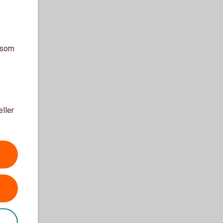
a som
eller