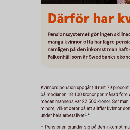
Därför har k
Pensionssystemet gör ingen skillna
många kvinnor ofta har lägre pensio
nämligen på den inkomst man haft 
Falkenhäll som är Swedbanks ekonom
Kvinnors pension uppgår till runt 79 procen
på medianen 18 100 kronor per månad före sk
medan männens var 22 500 kronor. Ser man ti
mindre, vilket beror på att alltfler kvinnor s
under hela
arbetslivet
1
.*
– Pensionen grundar sig på den inkomst man 