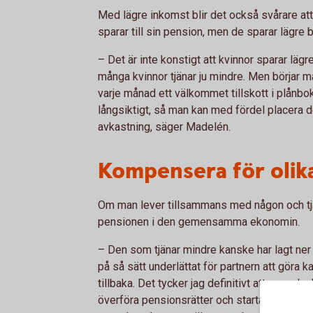
Med lägre inkomst blir det också svårare att
sparar till sin pension, men de sparar lägre
– Det är inte konstigt att kvinnor sparar lägr
många kvinnor tjänar ju mindre. Men börjar m
varje månad ett välkommet tillskott i plån
långsiktigt, så man kan med fördel placera det
avkastning, säger Madelén.
Kompensera för olika
Om man lever tillsammans med någon och tjä
pensionen i den gemensamma ekonomin.
– Den som tjänar mindre kanske har lagt ner 
på så sätt underlättat för partnern att göra k
tillbaka. Det tycker jag definitivt att man s
överföra pensionsrätter och starta ett spa