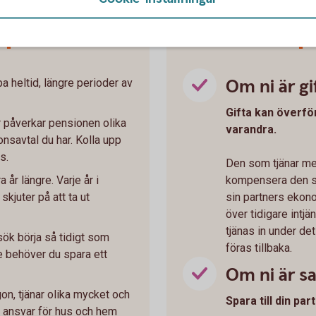
a pensionen:
Så kan du spa
Om ni är gi
ba heltid, längre perioder av
Gifta kan överfö
 påverkar pensionen olika
varandra.
nsavtal du har. Kolla upp
s.
Den som tjänar mer
 år längre. Varje år i
kompensera den so
skjuter på att ta ut
sin partners ekon
över tidigare intj
tjänas in under det
rsök börja så tidigt som
föras tillbaka.
e behöver du spara ett
Om ni är 
n, tjänar olika mycket och
Spara till din pa
 ansvar för hus och hem