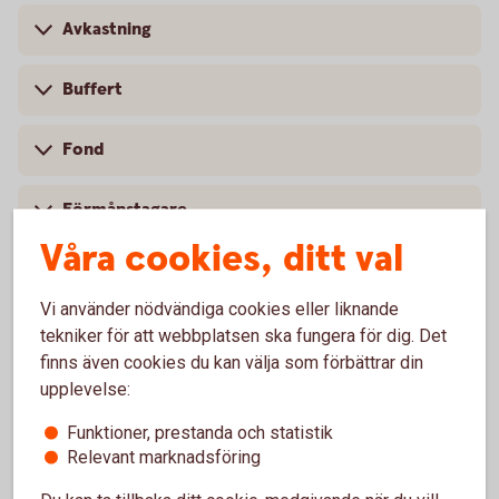
Avkastning
Buffert
Fond
Förmånstagare
Våra cookies, ditt val
Indexfond
Vi använder nödvändiga cookies eller liknande
Investeringssparkonto
tekniker för att webbplatsen ska fungera för dig. Det
finns även cookies du kan välja som förbättrar din
upplevelse:
Räntebärande värdepapper
Funktioner, prestanda och statistik
Ränta-på-ränta
Relevant marknadsföring