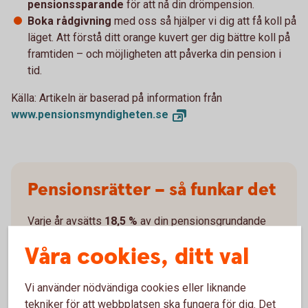
pensionssparande
för att nå din drömpension.
Boka rådgivning
med oss så hjälper vi dig att få koll på
läget. Att förstå ditt orange kuvert ger dig bättre koll på
framtiden – och möjligheten att påverka din pension i
tid.
Källa: Artikeln är baserad på information från
www.pensionsmyndigheten.
se
Pensionsrätter – så funkar det
Varje år avsätts
18,5 %
av din pensionsgrundande
inkomst:
Våra cookies, ditt val
16 %
går till inkomstpensionen.
Vi använder nödvändiga cookies eller liknande
2,5 %
går till premiepensionen.
tekniker för att webbplatsen ska fungera för dig. Det