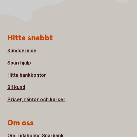
Sidfot
Hitta snabbt
Kundservice
Spärrhjälp
Hitta bankkontor
Bli kund
Priser, räntor och kurser
Om oss
Om Tidaholms Sparbank