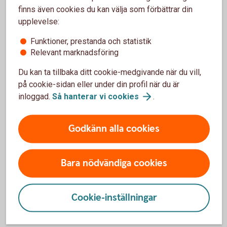
Eftersom uppgifterna baseras på den senaste
finns även cookies du kan välja som förbättrar din
deklarerade inkomsten kan siffrorna vara från två år
upplevelse:
tillbaka.
Funktioner, prestanda och statistik
Relevant marknadsföring
Du kan ta tillbaka ditt cookie-medgivande när du vill,
på cookie-sidan eller under din profil när du är
inloggad.
Så hanterar vi
cookies
.
Spara själv till pensionen
Pensionen som du får från staten och jobbet ger
Godkänn alla cookies
ungefär 75 procent av din månadslön i pension. Om
du vill få mer så behöver du spara själv till
pensionen. Kontakta oss så hjälper vi dig.
Bara nödvändiga cookies
Logga in - räkna på och börja spara till
Cookie-inställningar
pensionen