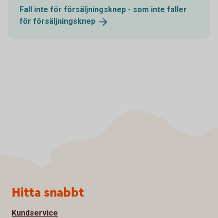
Fall inte för försäljningsknep - som inte faller
för
försäljningsknep
Sidfot
Hitta snabbt
Kundservice