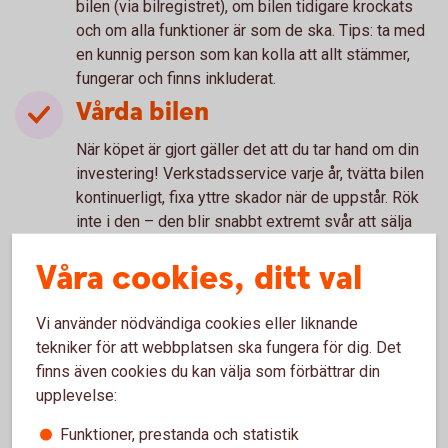
bilen (via bilregistret), om bilen tidigare krockats
och om alla funktioner är som de ska. Tips: ta med
en kunnig person som kan kolla att allt stämmer,
fungerar och finns inkluderat.
Vårda bilen
När köpet är gjort gäller det att du tar hand om din
investering! Verkstadsservice varje år, tvätta bilen
kontinuerligt, fixa yttre skador när de uppstår. Rök
inte i den – den blir snabbt extremt svår att sälja
vidare då.
Våra cookies, ditt val
Bra att tänka på när det gäller
Vi använder nödvändiga cookies eller liknande
tekniker för att webbplatsen ska fungera för dig. Det
trafiksäkerhet
finns även cookies du kan välja som förbättrar din
upplevelse:
Funktioner, prestanda och statistik