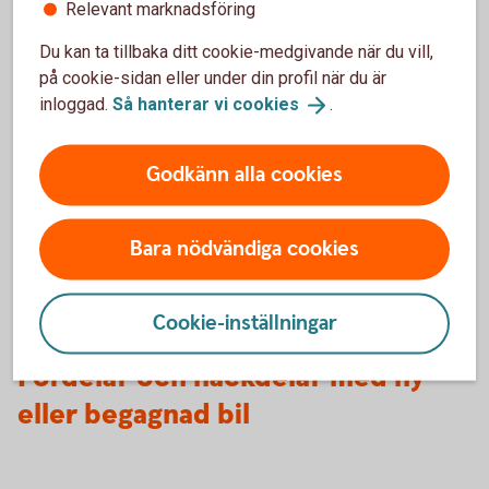
Relevant marknadsföring
Information om skadade vindrutor
Du kan ta tillbaka ditt cookie-medgivande när du vill,
Information om körning när det är snö och
på cookie-sidan eller under din profil när du är
vinterväglag
inloggad.
Så hanterar vi
cookies
.
Tips för dig som ska på långresa med bil
Godkänn alla cookies
Information om vilda djur och viltolyckor
Bara nödvändiga cookies
Att tänka på för dig som förare
Cookie-inställningar
Fördelar och nackdelar med ny
eller begagnad bil