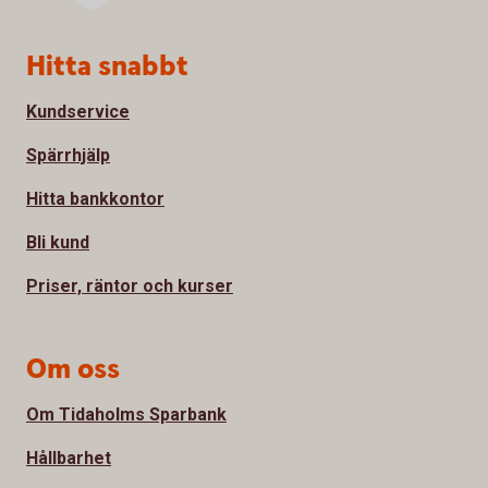
Sidfot
Hitta snabbt
Kundservice
Spärrhjälp
Hitta bankkontor
Bli kund
Priser, räntor och kurser
Om oss
Om Tidaholms Sparbank
Hållbarhet