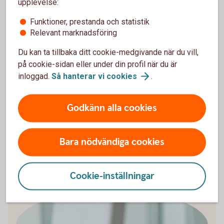
upplevelse:
Är priset bra? Kolla upp och jämför
Undvik impulsköp – det är lätt att man ångrar
Funktioner, prestanda och statistik
sig efteråt
Relevant marknadsföring
Du kan ta tillbaka ditt cookie-medgivande när du vill,
på cookie-sidan eller under din profil när du är
Mauri lär dig hur försäljarna tänker
inloggad.
Så hanterar vi
cookies
.
Mauri reder ut vilka knep butikerna använder sig av för att få
Godkänn alla cookies
oss att konsumera mera i ett avsnitt av YouTube -serien
Pengar & Sånt.
Bara nödvändiga cookies
Se Pengar & Sånt med
Mauri
Cookie-inställningar