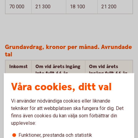
70 000
21 300
18 100
21 200
Grundavdrag, kronor per månad. Avrundade
tal
Inkomst
Om vid årets ingång
Om vid årets
inte fyllt 66 år
ingång fyllt 66 år
Våra cookies, ditt val
20 000
3 300
10 100
Vi använder nödvändiga cookies eller liknande
30 000
2 300
12 600
tekniker för att webbplatsen ska fungera för dig. Det
50 000
1 400
14 900
finns även cookies du kan välja som förbättrar din
upplevelse:
70 000
1 400
9 800
Funktioner, prestanda och statistik