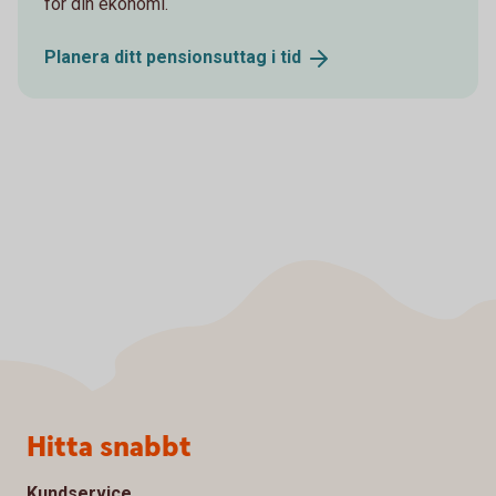
för din ekonomi.
Planera ditt pensionsuttag i
tid
Sidfot
Hitta snabbt
Kundservice