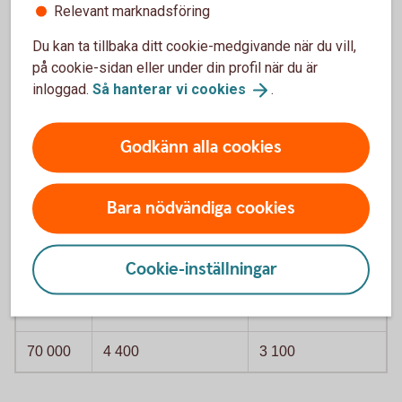
Relevant marknadsföring
Du kan ta tillbaka ditt cookie-medgivande när du vill,
på cookie-sidan eller under din profil när du är
inloggad.
Så hanterar vi
cookies
.
Jobbskatteavdrag, kronor per månad och
om inkomst är från arbete. Avrundade tal
Godkänn alla cookies
Inkomst
Om vid årets ingång
Om vid årets
inte fyllt 66 år
ingång fyllt 66 år
Bara nödvändiga cookies
20 000
2 200
2 700
Cookie-inställningar
30 000
3 300
3 100
50 000
4 400
3 100
70 000
4 400
3 100