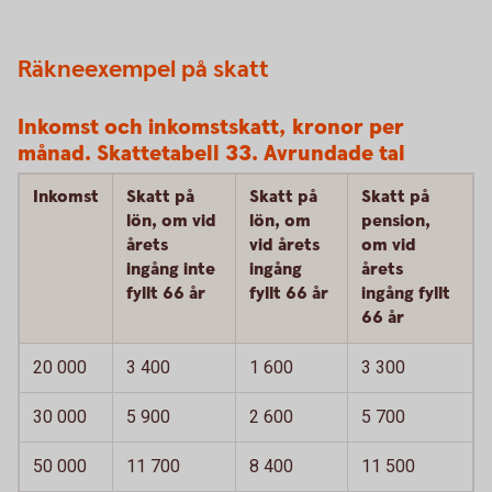
Räkneexempel på skatt
Inkomst och inkomstskatt, kronor per
månad. Skattetabell 33. Avrundade tal
Inkomst
Skatt på
Skatt på
Skatt på
lön, om vid
lön, om
pension,
årets
vid årets
om vid
ingång inte
ingång
årets
fyllt 66 år
fyllt 66 år
ingång fyllt
66 år
20 000
3 400
1 600
3 300
30 000
5 900
2 600
5 700
50 000
11 700
8 400
11 500