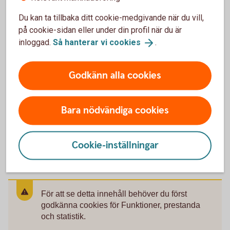
Blankett för utbetalning (pdf)
Du kan ta tillbaka ditt cookie-medgivande när du vill,
Blankett Paus i pensionsutbetalning (pdf)
på cookie-sidan eller under din profil när du är
inloggad.
Så hanterar vi
cookies
.
Godkänn alla cookies
Mer information
Bara nödvändiga cookies
Tjänstepension - din pension från
jobbet
Avtalspension – kollektivavtalad
tjänstepension
Uttagsregler individuell
tjänstepension
Cookie-inställningar
För att se detta innehåll behöver du först
godkänna cookies för Funktioner, prestanda
och statistik.