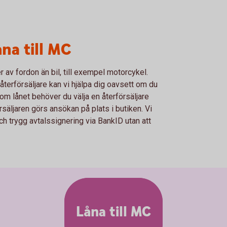
åna till MC
er av fordon än bil, till exempel motorcykel.
erförsäljare kan vi hjälpa dig oavsett om du
om lånet behöver du välja en återförsäljare
rsäljaren görs ansökan på plats i butiken. Vi
ch trygg avtalssignering via BankID utan att
Låna till MC