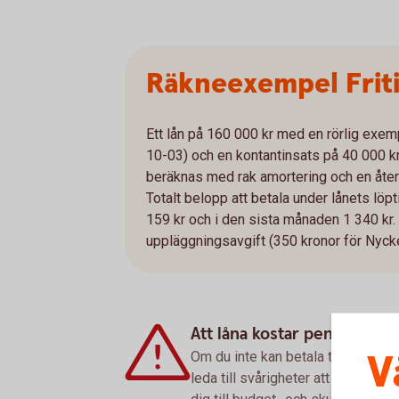
Räkneexempel Frit
Ett lån på 160 000 kr med en rörlig exe
10-03) och en kontantinsats på 40 000 kr
beräknas med rak amortering och en åter
Totalt belopp att betala under lånets löp
159 kr och i den sista månaden 1 340 kr. 
uppläggningsavgift (350 kronor för Nyckel
Att låna kostar pengar!
V
Om du inte kan betala tillbaka sku
leda till svårigheter att få hyra 