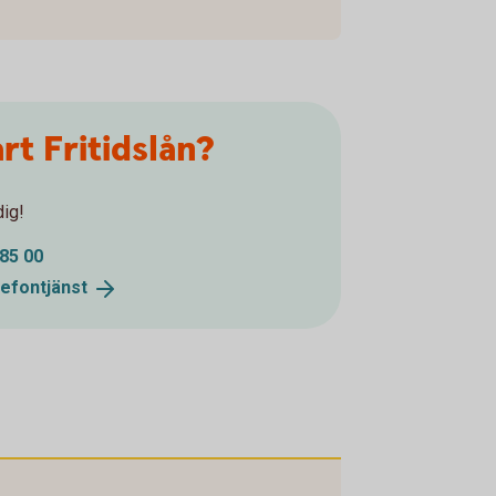
rt Fritidslån?
dig!
85 00
lefontjänst