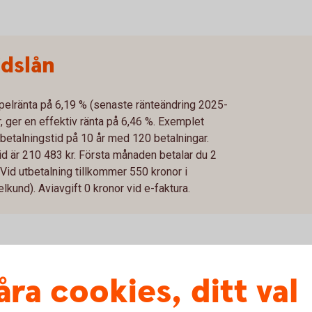
idslån
mpelränta på 6,19 % (senaste ränteändring 2025-
, ger en effektiv ränta på 6,46 %. Exemplet
betalningstid på 10 år med 120 betalningar.
tid är 210 483 kr. Första månaden betalar du 2
Vid utbetalning tillkommer 550 kronor i
kund). Aviavgift 0 kronor vid e-faktura.
åra cookies, ditt val
lden i tid riskerar du en betalningsanmärkning. Det kan
bostad, teckna abonnemang och få nya lån. För stöd, vänd