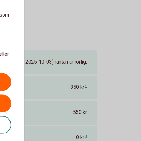
a som
eller
nteändring 2025-10-03) räntan är rörlig.
350 kr
1
550 kr
0 kr
2