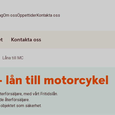
ag
Om oss
Öppettider
Kontakta oss
et
Kontakta oss
Låna till MC
– lån till motorcykel
erförsäljare, med vårt Fritidslån.
e återförsäljare.
d objektet som säkerhet.