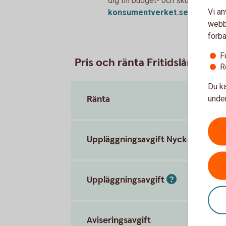
dig till budget- och skuldrådgivn
Vi an
konsumentverket.
se
webbp
förbä
F
Pris och ränta Fritidslån
R
Du ka
Ränta
under
Uppläggningsavgift Nyckelkund
Uppläggningsavgift
Aviseringsavgift