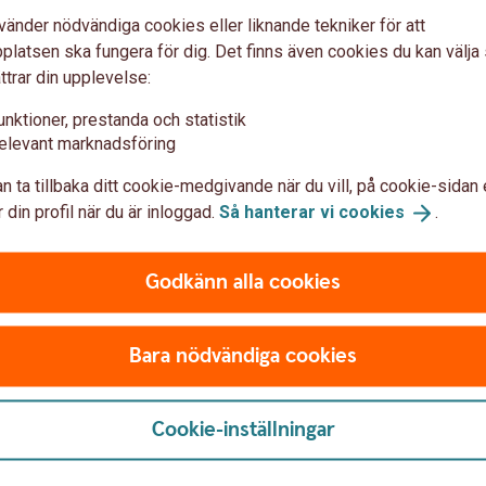
ingen i din kommun. Kontaktuppgifter finns på
vänder nödvändiga cookies eller liknande tekniker för att
latsen ska fungera för dig. Det finns även cookies du kan välj
ttrar din upplevelse:
unktioner, prestanda och statistik
elevant marknadsföring
n ta tillbaka ditt cookie-medgivande när du vill, på cookie-sidan 
 din profil när du är inloggad.
Så hanterar vi
cookies
.
6,19 % (senaste rä
Godkänn alla cookies
Bara nödvändiga cookies
Cookie-inställningar