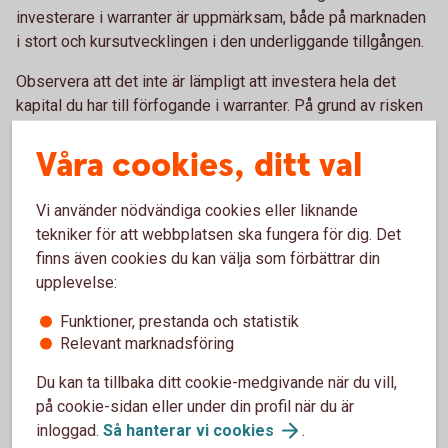
investerare i warranter är uppmärksam, både på marknaden
i stort och kursutvecklingen i den underliggande tillgången.
Observera att det inte är lämpligt att investera hela det
kapital du har till förfogande i warranter. På grund av risken
att förlora hela det investerade beloppet är det mer
Våra cookies, ditt val
lämpligt att investera ett mindre belopp i warranter och
resterande belopp i säkrare placeringar.
Vi använder nödvändiga cookies eller liknande
Den som köper en warrant tar en kreditrisk på utfärdaren.
tekniker för att webbplatsen ska fungera för dig. Det
Risken finns att utfärdaren inte kan fullgöra sitt åtagande på
finns även cookies du kan välja som förbättrar din
slutdagen. När du tänker handla warranter är det därför
upplevelse:
viktigt att handla av utfärdare med hög kreditvärdighet.
Funktioner, prestanda och statistik
Relevant marknadsföring
Du kan ta tillbaka ditt cookie-medgivande när du vill,
på cookie-sidan eller under din profil när du är
inloggad.
Så hanterar vi
cookies
.