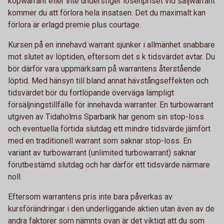
köpwarrant eller inte understiger lösenpriset vid säljwarrant
kommer du att förlora hela insatsen. Det du maximalt kan
förlora är erlagd premie plus courtage.
Kursen på en innehavd warrant sjunker i allmänhet snabbare
mot slutet av löptiden, eftersom det s k tidsvärdet avtar. Du
bör därför vara uppmärksam på warrantens återstående
löptid. Med hänsyn till bland annat hävstångseffekten och
tidsvärdet bör du fortlöpande överväga lämpligt
försäljningstillfälle för innehavda warranter. En turbowarrant
utgiven av Tidaholms Sparbank har genom sin stop-loss
och eventuella förtida slutdag ett mindre tidsvärde jämfört
med en traditionell warrant som saknar stop-loss. En
variant av turbowarrant (unlimited turbowarrant) saknar
förutbestämd slutdag och har därför ett tidsvärde närmare
noll.
Eftersom warrantens pris inte bara påverkas av
kursförändringar i den underliggande aktien utan även av de
andra faktorer som nämnts ovan är det viktigt att du som