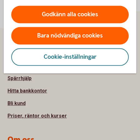
Godkänn alla cookies
Bara nödvändiga cookies
Sidfot
Hitta snabbt
Cookie-inställningar
Kundservice
Spärrhjälp
Hitta bankkontor
Bli kund
Priser, räntor och kurser
Om oss