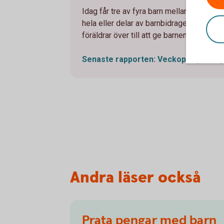
Idag får tre av fyra barn mellan sju oc
hela eller delar av barnbidraget eller stud
föräldrar över till att ge barnen månadsp
Senaste rapporten: Veckopeng – vägen
Andra läser också
Prata pengar med barn