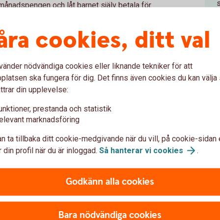
r månadspengen och låt barnet själv betala för
o
åra cookies, ditt val
må barn har svårt med tidsuppfattning och
e för de äldre barnen. När barnen är runt 10–12 år
speng.
vänder nödvändiga cookies eller liknande tekniker för att
l av sina pengar. Med konkreta sparmål blir det
latsen ska fungera för dig. Det finns även cookies du kan välj
ttrar din upplevelse:
r vecko- eller månadspengen är slut. På så sätt lär
 resurser.
unktioner, prestanda och statistik
elevant marknadsföring
 regler och ansvar efter barnets mognad.
n ta tillbaka ditt cookie-medgivande när du vill, på cookie-sidan 
 din profil när du är inloggad.
Så hanterar vi
cookies
.
lär man sig också av.
Godkänn alla cookies
 familjer om veckopeng
Bara nödvändiga cookies