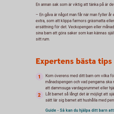
En annan sak som är viktig att tänka på är d
– En gåva är något man får när man fyller år
extra, som att klippa farmors gräsmatta elle
ersättning för det. Veckopengen eller månads
sina barn att göra saker som kan kännas själ
sitt rum.
Expertens bästa tips
Kom överens med ditt barn om vilka för
månadspengen och vad pengarna ska räc
att dammsuga vardagsrummet eller hjäl
Låt barnet så långt det är möjligt att 
sätt lär sig barnet att hushålla med pe
Guide - Så kan du hjälpa ditt barn a