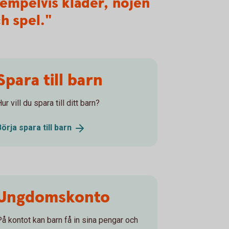
empelvis kläder, nöjen
h spel."
Spara till barn
ur vill du spara till ditt barn?
Börja spara till
barn
Ungdomskonto
På kontot kan barn få in sina pengar och