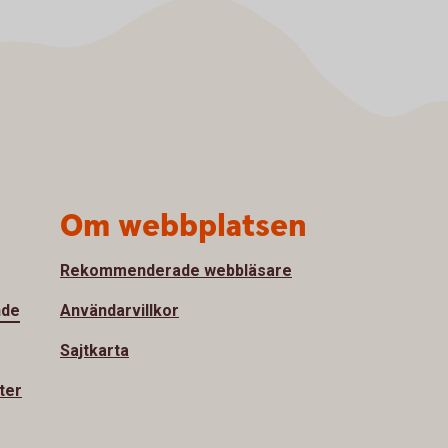
Om webbplatsen
Rekommenderade webbläsare
nde
Användarvillkor
Sajtkarta
ter