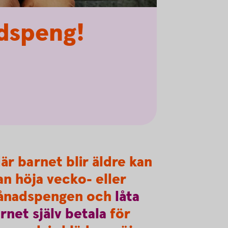
dspeng!
är barnet blir äldre kan
n höja vecko- eller
ånadspengen och
låta
rnet
själv
betala
för