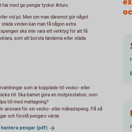
ex
et här med ge pengar tycker Arturo.
oc
 eller vid jul. Men om man däremot gör något
r städa vinden kan man få någon extra
pengen ska inte vara ett verktyg för att få
vklara, som att borsta tänderna eller städa
H
väntningar som är kopplade till vecko- eller
ka till. Ska barnet göra en motprestation, som
pa till med matlagning?
själv ansvara för sin vecko- eller månadspeng. På så
ngar och förstå pengars värde.
tt hantera pengar
(pdf)