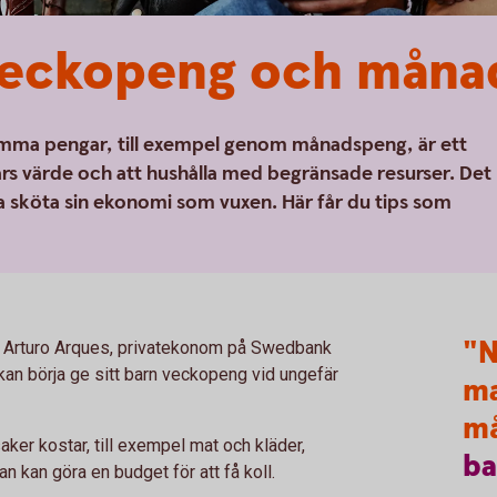
 veckopeng och måna
summa pengar, till exempel genom månadspeng, är ett
ars värde och att hushålla med begränsade resurser. Det
na sköta sin ekonomi som vuxen. Här får du tips som
"N
en Arturo Arques, privatekonom på Swedbank
kan börja ge sitt barn veckopeng vid ungefär
ma
m
ker kostar, till exempel mat och kläder,
ba
n kan göra en budget för att få koll.