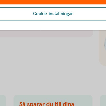
h 18 år en regelbunden veckopeng, månadspeng,
iebidraget. Vid tio års ålder går de flesta
Cookie-inställningar
eng.
 till finansiell
hälsa
Så sparar du till dina