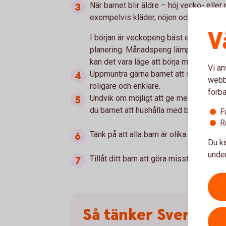
När barnet blir äldre – höj vecko- elle
exempelvis kläder, nöjen och spel.
V
I början är veckopeng bäst eftersom s
planering. Månadspeng lämpar sig bättr
kan det vara läge att börja med månad
Vi an
Uppmuntra gärna barnet att spara en de
webbp
roligare och enklare.
förbä
Undvik om möjligt att ge mer pengar nä
du barnet att hushålla med begränsade
F
R
Tänk på att alla barn är olika. Anpassa
Du ka
under
Tillåt ditt barn att göra misstag – det 
Så tänker Sveriges