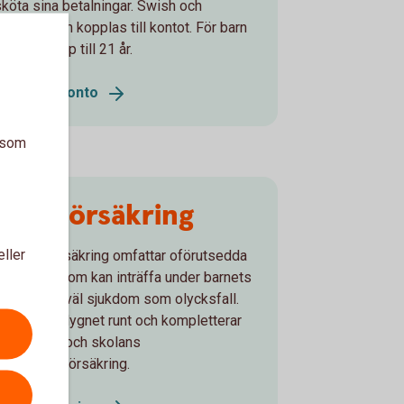
sköta sina betalningar. Swish och
bankkort kan kopplas till kontot. För barn
ch unga upp till 21 år.
Ungdomskonto
a som
Barnförsäkring
eller
Vår barnförsäkring omfattar oförutsedda
händelser som kan inträffa under barnets
uppväxt, såväl sjukdom som olycksfall.
Den gäller dygnet runt och kompletterar
förskolans och skolans
olycksfallsförsäkring.