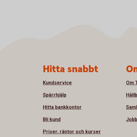
Sidfot
Hitta snabbt
Om
Kundservice
Om T
Spärrhjälp
Håll
Hitta bankkontor
Sam
Bli kund
Jobb
Priser, räntor och kurser