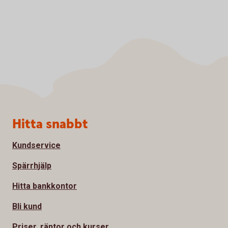
Sidfot
Hitta snabbt
Kundservice
Spärrhjälp
Hitta bankkontor
Bli kund
Priser, räntor och kurser