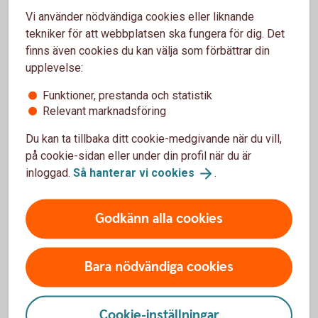
Vi använder nödvändiga cookies eller liknande
Placering i räntepapper innebär normalt lägre risk än
tekniker för att webbplatsen ska fungera för dig. Det
placering i aktier eller fonder eftersom avkastningen är
finns även cookies du kan välja som förbättrar din
känd om man behåller räntepappren under hela löptiden.
upplevelse:
Funktioner, prestanda och statistik
Relevant marknadsföring
Månadsspara
Du kan ta tillbaka ditt cookie-medgivande när du vill,
på cookie-sidan eller under din profil när du är
Oavsett hur mycket eller lite du har över varje månad
inloggad.
Så hanterar vi
cookies
.
är ett litet sparande alltid bättre än inget. Börja
månadsspara!
Godkänn alla cookies
Månadsspara
Bara nödvändiga cookies
Cookie-inställningar