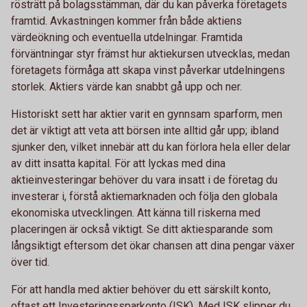
rösträtt på bolagsstämman, där du kan påverka företagets
framtid. Avkastningen kommer från både aktiens
värdeökning och eventuella utdelningar. Framtida
förväntningar styr främst hur aktiekursen utvecklas, medan
företagets förmåga att skapa vinst påverkar utdelningens
storlek. Aktiers värde kan snabbt gå upp och ner.
Historiskt sett har aktier varit en gynnsam sparform, men
det är viktigt att veta att börsen inte alltid går upp; ibland
sjunker den, vilket innebär att du kan förlora hela eller delar
av ditt insatta kapital. För att lyckas med dina
aktieinvesteringar behöver du vara insatt i de företag du
investerar i, förstå aktiemarknaden och följa den globala
ekonomiska utvecklingen. Att känna till riskerna med
placeringen är också viktigt. Se ditt aktiesparande som
långsiktigt eftersom det ökar chansen att dina pengar växer
över tid.
För att handla med aktier behöver du ett särskilt konto,
oftast ett Investeringssparkonto (ISK). Med ISK slipper du