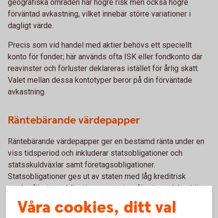
geografiska områden har högre risk men också högre
förväntad avkastning, vilket innebär större variationer i
dagligt värde.
Precis som vid handel med aktier behövs ett speciellt
konto för fonder; här används ofta ISK eller fondkonto där
reavinster och förluster deklareras istället för årlig skatt.
Valet mellan dessa kontotyper beror på din förväntade
avkastning.
Räntebärande värdepapper
Räntebärande värdepapper ger en bestämd ränta under en
viss tidsperiod och inkluderar statsobligationer och
statsskuldväxlar samt företagsobligationer.
Statsobligationer ges ut av staten med låg kreditrisk
medan företagsobligationer ges ut av företag och har högre
kreditrisk eftersom företagen oftast har lägre
Våra cookies, ditt val
kreditvärdighet än staten.