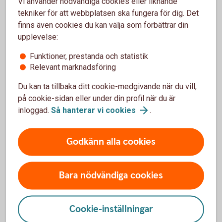
Pensionssparande och livet
Vi använder nödvändiga cookies eller liknande
tekniker för att webbplatsen ska fungera för dig. Det
som pensionär
finns även cookies du kan välja som förbättrar din
upplevelse:
Tjänstepension
Funktioner, prestanda och statistik
Relevant marknadsföring
Säkerställ att du har koll på din
tjänstepension och komplettera med eget
Du kan ta tillbaka ditt cookie-medgivande när du vill,
sparande om det behövs. Om du vill ändra
på cookie-sidan eller under din profil när du är
vem som förvaltar din tjänstepension
inloggad.
Så hanterar vi
cookies
.
behöver du göra det före årsskiftet. Annars
går nästa års avsättningar till samma
Godkänn alla cookies
förvaltare som i år.
Vill du få en bättre koll över din totala
pension? Samla din tjänstepension hos
Bara nödvändiga cookies
oss.
Avdragsrätt för individuellt
Cookie-inställningar
pensionssparande (IPS)