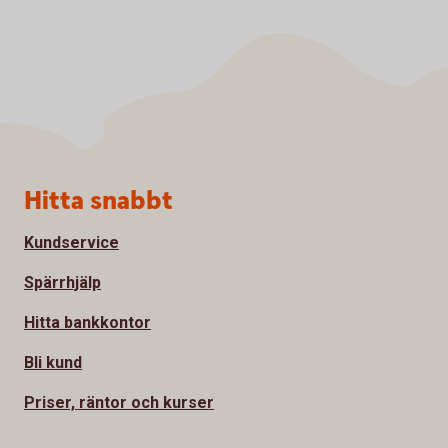
Sidfot
Hitta snabbt
Kundservice
Spärrhjälp
Hitta bankkontor
Bli kund
Priser, räntor och kurser