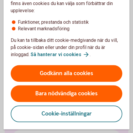
finns även cookies du kan välja som förbättrar din
upplevelse:
Funktioner, prestanda och statistik
Relevant marknadsföring
Gör ditt pensionsval
Du kan ta tillbaka ditt cookie-medgivande när du vill,
Läs mer om tjänstepension i försäkringsbranschen
på cookie-sidan eller under din profil när du är
och gör ditt val.
inloggad.
Så hanterar vi
cookies
.
Valcentralen
Godkänn alla cookies
Bara nödvändiga cookies
Vilket avtalsområde tillhör du?
Cookie-inställningar
Så placeras din tjänstepension