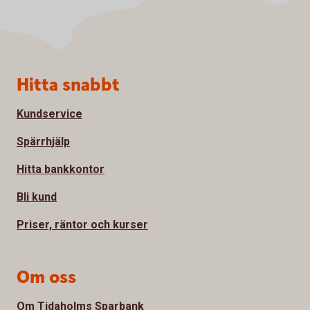
Sidfot
Hitta snabbt
Kundservice
Spärrhjälp
Hitta bankkontor
Bli kund
Priser, räntor och kurser
Om oss
Om Tidaholms Sparbank