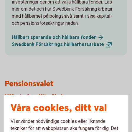
investeringar genom att välja hållbara fonder. Läs
mer om det och hur Swedbank Försäkring arbetar
med hållbarhet på bolagsnivå samt i sina kapital-
och pensionsförsäkringar nedan.
Hållbart sparande och hållbara
fonder
Swedbank Försäkrings
hållbarhetsarbete
Pensionsvalet
Välj vår fondförsäkring
Våra cookies, ditt val
Vi vill gärna hjälpa dig med pensionsvalet. Om du inte gör
ett val för din tjänstepension, placeras pengarna i en
Vi använder nödvändiga cookies eller liknande
traditionell pensionsförsäkring med obligatoriskt
tekniker för att webbplatsen ska fungera för dig. Det
familjeskydd men utan återbetalningsskydd, i Alecta.