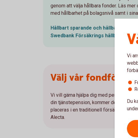
genom att välja hållbara fonder. Läs me
med hållbarhet på bolagsnivå samt i sina
Hållbart sparande och hållbara
fonde
V
Swedbank Försäkrings
hållbarhetsar
Vi an
webbp
förbä
Välj vår fondförsäk
F
R
Vi vill gärna hjälpa dig med pensionsvalet
Du ka
din tjänstepension, kommer de premier di
under
placeras i en traditionell försäkring uta
Alecta.