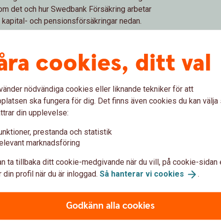
r om det och hur Swedbank Försäkring arbetar
 kapital- och pensionsförsäkringar nedan.
r
åra cookies, ditt val
bete
vänder nödvändiga cookies eller liknande tekniker för att
latsen ska fungera för dig. Det finns även cookies du kan välj
ttrar din upplevelse:
ring
Hantera din 
unktioner, prestanda och statistik
Mina försäkr
elevant marknadsföring
. Om du inte gör ett val för
n ta tillbaka ditt cookie-medgivande när du vill, på cookie-sidan 
n arbetsgivare betalar att
Mina försäkringar är en por
 din profil när du är inloggad.
Så hanterar vi
cookies
.
n återbetalningsskydd hos
och ändra framtida insättni
Swedbank Försäkring. Allt 
behöver inte ha vår interne
Godkänn alla cookies