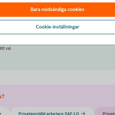
Logga in i Mina
försäkri
Bara nödvändiga cookies
Cookie-inställningar
l
tt val.
u?
Privatanställd arbetare SAF-LO
Privat