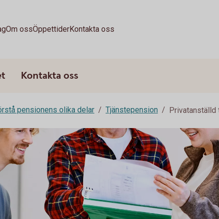
ag
Om oss
Öppettider
Kontakta oss
et
Kontakta oss
rstå pensionens olika delar
Tjänstepension
Privatanställd