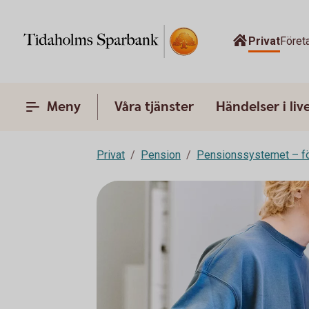
Privat
Föret
Meny
Våra tjänster
Händelser i liv
Privat
Pension
Pensionssystemet – fö