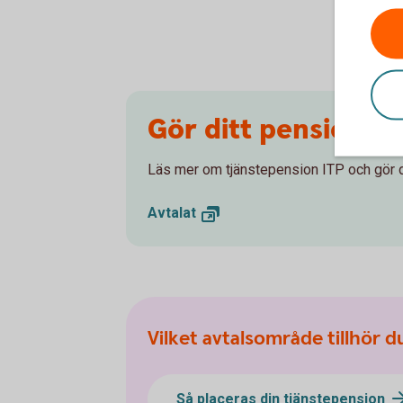
Gör ditt pensionsva
Läs mer om tjänstepension ITP och gör di
Avtalat
Vilket avtalsområde tillhör d
Så placeras din tjänstepension