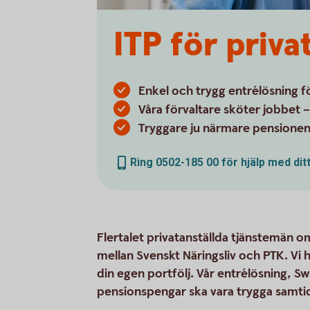
ITP för priv
Enkel och trygg entrélösning 
Våra förvaltare sköter jobbet 
Tryggare ju närmare pension
Ring 0502-185 00 för hjälp med dit
Flertalet privatanställda tjänstemän o
mellan Svenskt Näringsliv och PTK. Vi 
din egen portfölj. Vår entrélösning, Sw
pensionspengar ska vara trygga samtidi