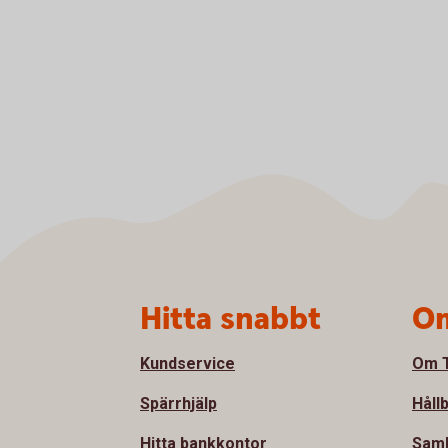
Sidfot
Hitta snabbt
Om
Kundservice
Om T
Spärrhjälp
Håll
Hitta bankkontor
Sam