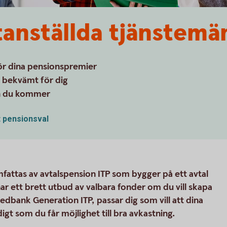
atanställda tjänstemä
för dina pensionspremier
– bekvämt för dig
en du kommer
t pensionsval
mfattas av avtalspension ITP som bygger på ett avtal
har ett brett utbud av valbara fonder om du vill skapa
edbank Generation ITP, passar dig som vill att dina
gt som du får möjlighet till bra avkastning.