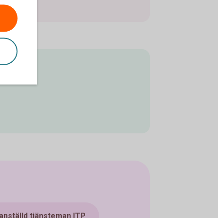
ngar
anställd tjänsteman ITP