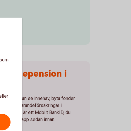
a som
tjänstepension i
ingar
eller
tal där du kan se innehav, byta fonder
ngar för sparandeförsäkringar i
du behöver är ett Mobilt BankID, du
tbank eller app sedan innan.