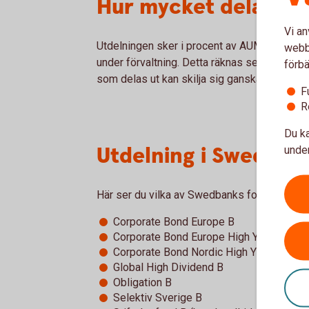
Hur mycket delas ut 
Vi an
Utdelningen sker i procent av AUM (Assets U
webbp
under förvaltning. Detta räknas sedan om til
förbä
som delas ut kan skilja sig ganska mycket frå
F
R
Du ka
Utdelning i Swedban
under
Här ser du vilka av Swedbanks fonder som k
Corporate Bond Europe B
Corporate Bond Europe High Yield B
Corporate Bond Nordic High Yield B
Global High Dividend B
Obligation B
Selektiv Sverige B