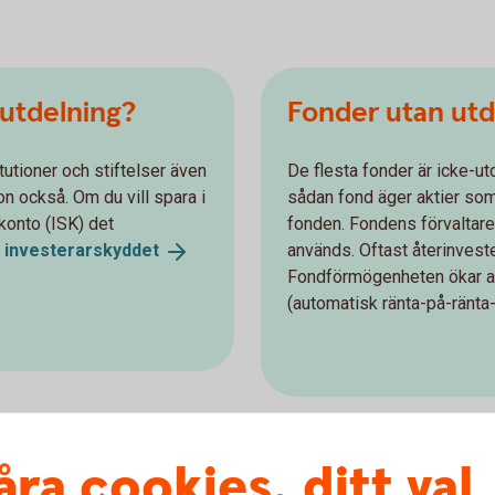
utdelning?
Fonder utan utde
tutioner och stiftelser även
De flesta fonder är icke-u
n också. Om du vill spara i
sådan fond äger aktier som 
konto (ISK) det
fonden. Fondens förvaltar
v
investerarskyddet
används. Oftast återinvest
Fondförmögenheten ökar a
(automatisk ränta-på-ränta-
åra cookies, ditt val