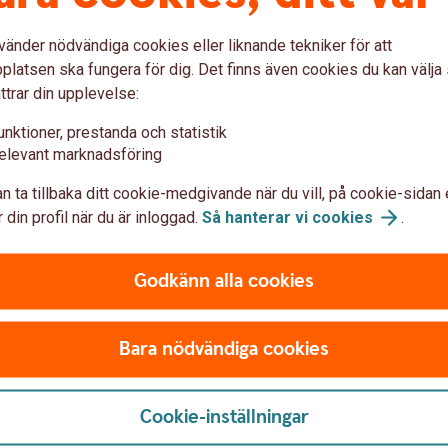
i fonder med utdelning?
vänder nödvändiga cookies eller liknande tekniker för att
nder Management), det vill säga tillgångar
latsen ska fungera för dig. Det finns även cookies du kan välj
l kronor per fondandel. Hur många procent
ttrar din upplevelse:
n fond till fond.
unktioner, prestanda och statistik
elevant marknadsföring
n ta tillbaka ditt cookie-medgivande när du vill, på cookie-sidan 
k Roburs fonder
 din profil när du är inloggad.
Så hanterar vi
cookies
.
Godkänn alla cookies
an komma att ge utdelning.
Bara nödvändiga cookies
Cookie-inställningar