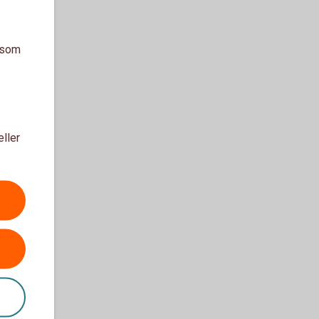
a som
eller