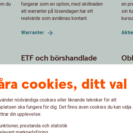
som du
fungerar som en option, med skillnaden
en pr
att warranter på lösendagen har ett
sin t
realvärde som avräknas kontant.
kursu
Warranter
Akti
ETF och börshandlade
Obl
produkter
rän
d
åra cookies, ditt val
ETF (Exchange Traded Fund) är en
En ob
aktie,
börshandlad fond som kombinerar aktiens
till e
ndas
handelsmöjligheter och fondens
obliga
pgång
vänder nödvändiga cookies eller liknande tekniker för att
riskspridning. ETF följer utvecklingen på en
bank.
tt
latsen ska fungera för dig. Det finns även cookies du kan välj
underliggande tillgång, till exempel ett
urspr
ska i
ttrar din upplevelse:
index, en råvara eller en valuta. Den kan vara
typer
med eller utan hävstång.
ränta.
unktioner, prestanda och statistik
elevant marknadsföring