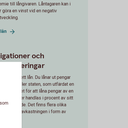
emie till långivaren. Låntagaren kan i
ur göra en vinst vid en negativ
tveckling.
elån
igationer och
teplaceringar
ligation är ett lån. Du lånar ut pengar
tt företag, eller staten, som utfärdat en
tion i stället för att låna pengar av en
 Obligationer handlas i procent av sitt
a som
ungliga värde. Det finns flera olika
 och du får avkastningen i form av