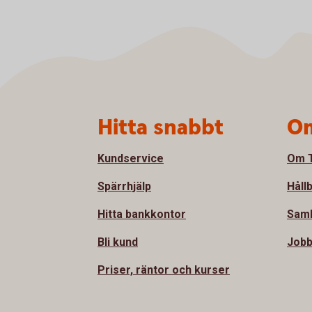
Sidfot
Hitta snabbt
Om
Kundservice
Om T
Spärrhjälp
Håll
Hitta bankkontor
Sam
Bli kund
Jobb
Priser, räntor och kurser