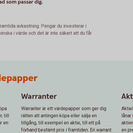
vad som passar dig.
framtida avkastning. Pengar du investerar i
nska i värde och det är inte säkert att du får
rdepapper
Warranter
Akt
köpa
Warranter är ett värdepapper som ger dig
Aktie
, till
rätten att antingen köpa eller sälja en
lånar 
är en
tillgång, till exempel en aktie, till ett på
aktie
förhand bestämt pris i framtiden. En warrant
en pr