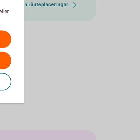
gationer och
ränteplaceringar
eller