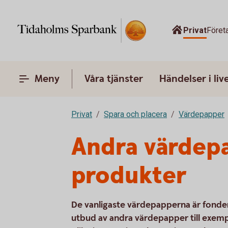
Privat
Föret
Meny
Våra tjänster
Händelser i liv
Privat
Spara och placera
Värdepapper
Andra värdep
produkter
De vanligaste värdepapperna är fonder 
utbud av andra värdepapper till exemp