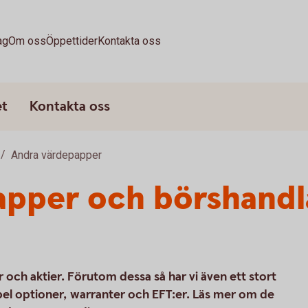
ag
Om oss
Öppettider
Kontakta oss
et
Kontakta oss
Andra värdepapper
apper och börshand
och aktier. Förutom dessa så har vi även ett stort
el optioner, warranter och EFT:er. Läs mer om de