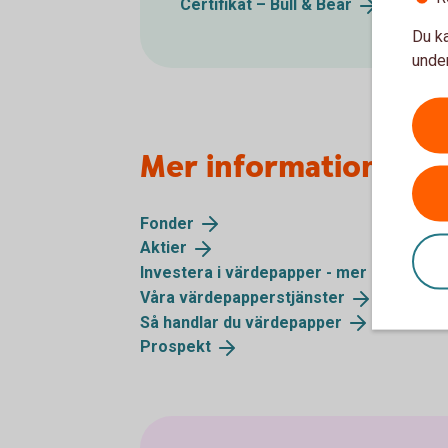
Certifikat – Bull &
Bear
Du ka
under
Mer information
Fonder
Aktier
Investera i värdepapper - mer
informati
Våra
värdepapperstjänster
Så handlar du
värdepapper
Prospekt