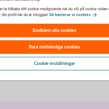
ETF och börshandlade
produkter
Obli
n ta tillbaka ditt cookie-medgivande när du vill, på cookie-sidan 
 din profil när du är inloggad.
Så hanterar vi
cookies
.
Godkänn alla cookies
Bara nödvändiga cookies
Cookie-inställningar
on