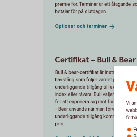
premie för. Terminer är ett åtagande 
betalar för på slutdagen.
Optioner och
terminer
Certifikat – Bull & Bear
Bull & bear-certifikat är instrument me
hävstång som följer värdet på en
V
underliggande tillgång till exempel en 
index eller råvara. Bull väljer kan anvä
för att exponera sig mot förväntad up
Vi an
- Bear används när man förväntar sig a
webbp
underliggande tillgång kommer att min
förbä
pris.
F
R